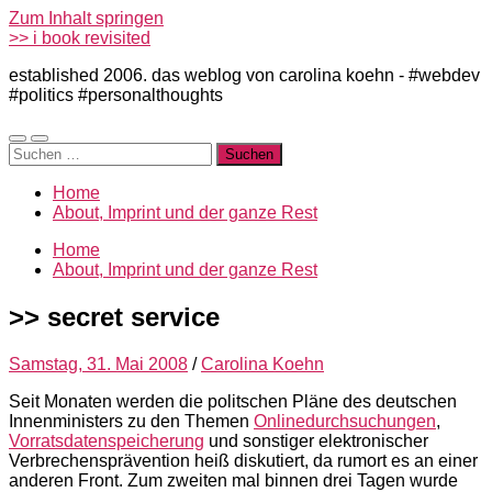
Zum Inhalt springen
>> i book revisited
established 2006. das weblog von carolina koehn - #webdev
#politics #personalthoughts
Mobile-
Suchfeld
Suchen
Menü
ein-/ausblenden
nach:
ein-/ausblenden
Home
About, Imprint und der ganze Rest
Home
About, Imprint und der ganze Rest
>> secret service
Samstag, 31. Mai 2008
/
Carolina Koehn
Seit Monaten werden die politschen Pläne des deutschen
Innenministers zu den Themen
Onlinedurchsuchungen
,
Vorratsdatenspeicherung
und sonstiger elektronischer
Verbrechensprävention heiß diskutiert, da rumort es an einer
anderen Front. Zum zweiten mal binnen drei Tagen wurde