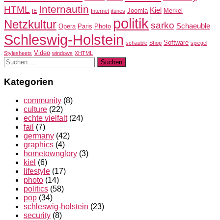
Internautin
HTML
Kiel
Joomla
Merkel
IE
Internet
itunes
politik
Netzkultur
sarko
Schaeuble
Opera
Paris
Photo
Schleswig-Holstein
Software
schäuble
Shop
spiegel
Video
Stylesheets
windows
XHTML
Suchen
nach:
Kategorien
community
(8)
culture
(22)
echte vielfalt
(24)
fail
(7)
germany
(42)
graphics
(4)
hometownglory
(3)
kiel
(6)
lifestyle
(17)
photo
(14)
politics
(58)
pop
(34)
schleswig-holstein
(23)
security
(8)