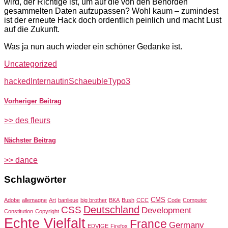
wird, der Richtige ist, um auf die von den Behörden
gesammelten Daten aufzupassen? Wohl kaum – zumindest
ist der erneute Hack doch ordentlich peinlich und macht Lust
auf die Zukunft.
Was ja nun auch wieder ein schöner Gedanke ist.
Uncategorized
hacked
Internautin
Schaeuble
Typo3
Vorheriger Beitrag
>> des fleurs
Nächster Beitrag
>> dance
Schlagwörter
CMS
Adobe
allemagne
Art
banlieue
big brother
BKA
Bush
CCC
Code
Computer
Deutschland
CSS
Development
Constitution
Copyright
Echte Vielfalt
France
Germany
EDVIGE
Firefox