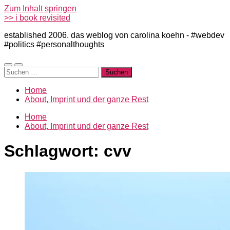
Zum Inhalt springen
>> i book revisited
established 2006. das weblog von carolina koehn - #webdev
#politics #personalthoughts
Mobile-
Suchfeld
Suchen
Menü
ein-/ausblenden
nach:
ein-/ausblenden
Home
About, Imprint und der ganze Rest
Home
About, Imprint und der ganze Rest
Schlagwort:
cvv