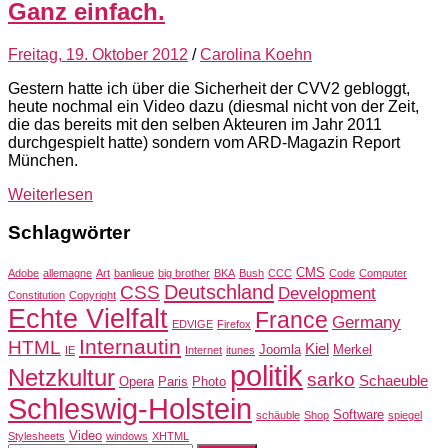
Ganz einfach.
Freitag, 19. Oktober 2012
/
Carolina Koehn
Gestern hatte ich über die Sicherheit der CVV2 gebloggt,
heute nochmal ein Video dazu (diesmal nicht von der Zeit,
die das bereits mit den selben Akteuren im Jahr 2011
durchgespielt hatte) sondern vom ARD-Magazin Report
München.
Weiterlesen
Schlagwörter
CMS
Adobe
allemagne
Art
banlieue
big brother
BKA
Bush
CCC
Code
Computer
Deutschland
CSS
Development
Constitution
Copyright
Echte Vielfalt
France
Germany
EDVIGE
Firefox
Internautin
HTML
Kiel
Joomla
Merkel
IE
Internet
itunes
politik
Netzkultur
sarko
Schaeuble
Opera
Paris
Photo
Schleswig-Holstein
Software
schäuble
Shop
spiegel
Video
Stylesheets
windows
XHTML