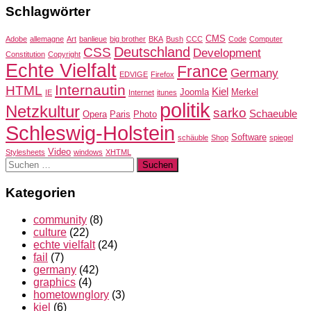
Schlagwörter
CMS
Adobe
allemagne
Art
banlieue
big brother
BKA
Bush
CCC
Code
Computer
Deutschland
CSS
Development
Constitution
Copyright
Echte Vielfalt
France
Germany
EDVIGE
Firefox
Internautin
HTML
Kiel
Joomla
Merkel
IE
Internet
itunes
politik
Netzkultur
sarko
Schaeuble
Opera
Paris
Photo
Schleswig-Holstein
Software
schäuble
Shop
spiegel
Video
Stylesheets
windows
XHTML
Suchen
nach:
Kategorien
community
(8)
culture
(22)
echte vielfalt
(24)
fail
(7)
germany
(42)
graphics
(4)
hometownglory
(3)
kiel
(6)