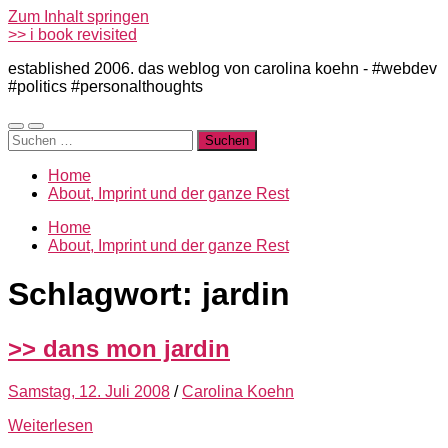
Zum Inhalt springen
>> i book revisited
established 2006. das weblog von carolina koehn - #webdev
#politics #personalthoughts
Mobile-
Suchfeld
Suchen
Menü
ein-/ausblenden
nach:
ein-/ausblenden
Home
About, Imprint und der ganze Rest
Home
About, Imprint und der ganze Rest
Schlagwort:
jardin
>> dans mon jardin
Samstag, 12. Juli 2008
/
Carolina Koehn
Weiterlesen