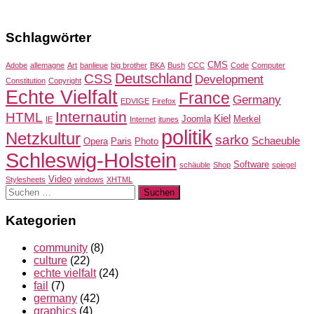
Schlagwörter
CMS
Adobe
allemagne
Art
banlieue
big brother
BKA
Bush
CCC
Code
Computer
Deutschland
CSS
Development
Constitution
Copyright
Echte Vielfalt
France
Germany
EDVIGE
Firefox
Internautin
HTML
Kiel
Joomla
Merkel
IE
Internet
itunes
politik
Netzkultur
sarko
Schaeuble
Opera
Paris
Photo
Schleswig-Holstein
Software
schäuble
Shop
spiegel
Video
Stylesheets
windows
XHTML
Suchen
nach:
Kategorien
community
(8)
culture
(22)
echte vielfalt
(24)
fail
(7)
germany
(42)
graphics
(4)