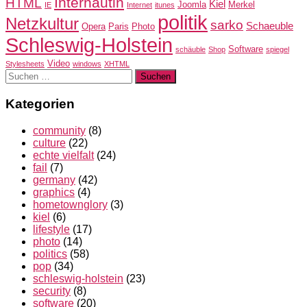
Internautin
HTML
Kiel
Joomla
Merkel
IE
Internet
itunes
politik
Netzkultur
sarko
Schaeuble
Opera
Paris
Photo
Schleswig-Holstein
Software
schäuble
Shop
spiegel
Video
Stylesheets
windows
XHTML
Suchen
nach:
Kategorien
community
(8)
culture
(22)
echte vielfalt
(24)
fail
(7)
germany
(42)
graphics
(4)
hometownglory
(3)
kiel
(6)
lifestyle
(17)
photo
(14)
politics
(58)
pop
(34)
schleswig-holstein
(23)
security
(8)
software
(20)