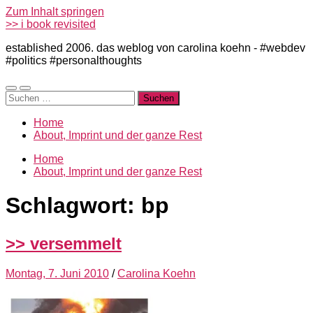
Zum Inhalt springen
>> i book revisited
established 2006. das weblog von carolina koehn - #webdev
#politics #personalthoughts
Mobile-
Suchfeld
Suchen
Menü
ein-/ausblenden
nach:
ein-/ausblenden
Home
About, Imprint und der ganze Rest
Home
About, Imprint und der ganze Rest
Schlagwort:
bp
>> versemmelt
Montag, 7. Juni 2010
/
Carolina Koehn