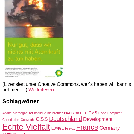
(Lizensiert unter Creative Commons, wer’s haben will kann’s
nehmen …)
Weiterlesen
Schlagwörter
CMS
Adobe
allemagne
Art
banlieue
big brother
BKA
Bush
CCC
Code
Computer
Deutschland
CSS
Development
Constitution
Copyright
Echte Vielfalt
France
Germany
EDVIGE
Firefox