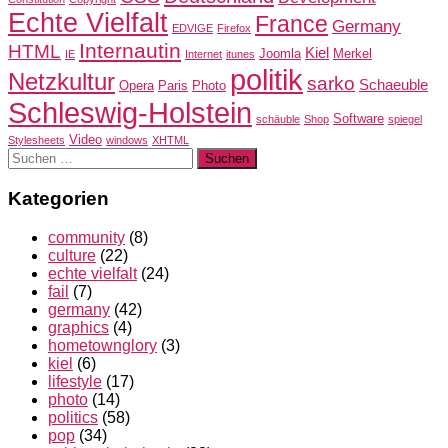
Echte Vielfalt
France
Germany
EDVIGE
Firefox
Internautin
HTML
Kiel
Joomla
Merkel
IE
Internet
itunes
politik
Netzkultur
sarko
Schaeuble
Opera
Paris
Photo
Schleswig-Holstein
Software
schäuble
Shop
spiegel
Video
Stylesheets
windows
XHTML
Suchen
nach:
Kategorien
community
(8)
culture
(22)
echte vielfalt
(24)
fail
(7)
germany
(42)
graphics
(4)
hometownglory
(3)
kiel
(6)
lifestyle
(17)
photo
(14)
politics
(58)
pop
(34)