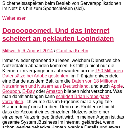
Sicherheitsaspekten beim Betrieb von Serverapplikationen
im Netz bis hin zum Sportschießen (sic!).
Weiterlesen
Dooooooomed. Und das Internet
scheitert an geklauten Logindaten
Mittwoch, 6. August 2014
/
Carolina Koehn
Immer wieder spannend zu lesen, welchem Dienst welche
Nutzerdaten abhanden kommen. Es trifft ja nicht nur die
Kleinen: im vergangenen Jahr wurden um die
150 Millionen
Datensätze bei Adobe gestohlen
, im Frühjahr entwendete
eine Bande aus dem Baltikum die
Daten von 18 Millionen
Nutzerinnen und Nutzern aus Deutschland
, und auch
Apple
,
Groupon
,
E-Bay
oder
Amazon
blieben nicht verschont. Was
man damit anfangen kann
schildert Brian Krebs ganz
vorzüglich
. Ich würde das im Ergebnis mal als ‚digitale
Brandrodung‘ umschreiben. Denn das Problem ist nicht,
dass der Account eines einzelnen Nutzers oder einer
einzelnen Nutzerin geplündert wird. In meinen Augen ist das
gesamte System ‚Business im Internet‘ gefährdet, wenn
schon wenige gehackte Konten, wenige Details und etwas