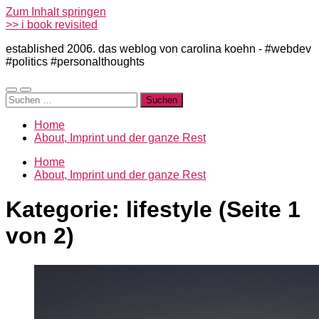
Zum Inhalt springen
>> i book revisited
established 2006. das weblog von carolina koehn - #webdev
#politics #personalthoughts
Mobile-
Suchfeld
Suchen
Menü
ein-/ausblenden
nach:
ein-/ausblenden
Home
About, Imprint und der ganze Rest
Home
About, Imprint und der ganze Rest
Kategorie:
lifestyle
(Seite 1
von 2)