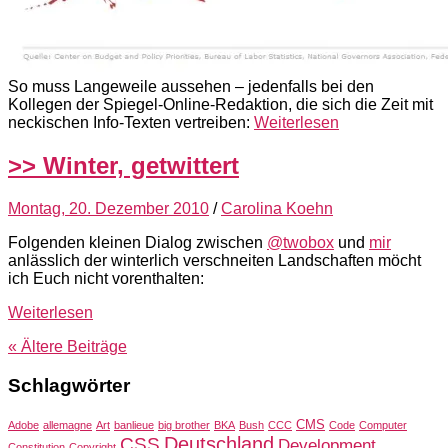
So muss Langeweile aussehen – jedenfalls bei den
Kollegen der Spiegel-Online-Redaktion, die sich die Zeit mit
neckischen Info-Texten vertreiben:
Weiterlesen
>> Winter, getwittert
Montag, 20. Dezember 2010
/
Carolina Koehn
Folgenden kleinen Dialog zwischen
@twobox
und
mir
anlässlich der winterlich verschneiten Landschaften möcht
ich Euch nicht vorenthalten:
Weiterlesen
« Ältere
Beiträge
Schlagwörter
CMS
Adobe
allemagne
Art
banlieue
big brother
BKA
Bush
CCC
Code
Computer
Deutschland
CSS
Development
Constitution
Copyright