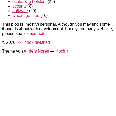
schleswig-holstein
(23)
security
(8)
software
(20)
Uncategorized
(46)
This blog is (mostly) personal. Although you may find some
thoughts about web development. For my company web site,
please see
kikmedia.de
.
© 2026
>> i book revisited
Theme von
Anders Norén
—
Hoch ↑