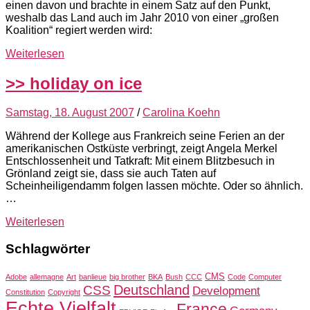
einen davon und brachte in einem Satz auf den Punkt,
weshalb das Land auch im Jahr 2010 von einer „großen
Koalition“ regiert werden wird:
Weiterlesen
>> holiday on ice
Samstag, 18. August 2007
/
Carolina Koehn
Während der Kollege aus Frankreich seine Ferien an der
amerikanischen Ostküste verbringt, zeigt Angela Merkel
Entschlossenheit und Tatkraft: Mit einem Blitzbesuch in
Grönland zeigt sie, dass sie auch Taten auf
Scheinheiligendamm folgen lassen möchte. Oder so ähnlich.
…
Weiterlesen
Schlagwörter
CMS
Adobe
allemagne
Art
banlieue
big brother
BKA
Bush
CCC
Code
Computer
Deutschland
CSS
Development
Constitution
Copyright
Echte Vielfalt
France