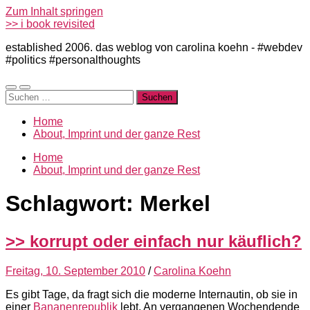
Zum Inhalt springen
>> i book revisited
established 2006. das weblog von carolina koehn - #webdev
#politics #personalthoughts
Mobile-
Suchfeld
Suchen
Menü
ein-/ausblenden
nach:
ein-/ausblenden
Home
About, Imprint und der ganze Rest
Home
About, Imprint und der ganze Rest
Schlagwort:
Merkel
>> korrupt oder einfach nur käuflich?
Freitag, 10. September 2010
/
Carolina Koehn
Es gibt Tage, da fragt sich die moderne Internautin, ob sie in
einer
Bananenrepublik
lebt. An vergangenen Wochendende