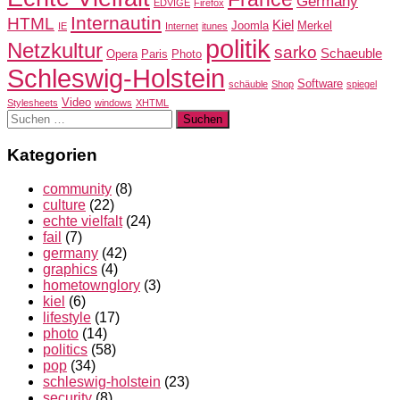
Germany
EDVIGE
Firefox
Internautin
HTML
Kiel
Joomla
Merkel
IE
Internet
itunes
politik
Netzkultur
sarko
Schaeuble
Opera
Paris
Photo
Schleswig-Holstein
Software
schäuble
Shop
spiegel
Video
Stylesheets
windows
XHTML
Suchen
nach:
Kategorien
community
(8)
culture
(22)
echte vielfalt
(24)
fail
(7)
germany
(42)
graphics
(4)
hometownglory
(3)
kiel
(6)
lifestyle
(17)
photo
(14)
politics
(58)
pop
(34)
schleswig-holstein
(23)
security
(8)