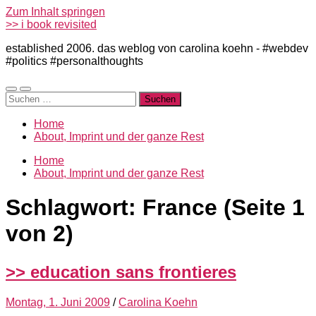
Zum Inhalt springen
>> i book revisited
established 2006. das weblog von carolina koehn - #webdev
#politics #personalthoughts
Mobile-
Suchfeld
Suchen
Menü
ein-/ausblenden
nach:
ein-/ausblenden
Home
About, Imprint und der ganze Rest
Home
About, Imprint und der ganze Rest
Schlagwort:
France
(Seite 1
von 2)
>> education sans frontieres
Montag, 1. Juni 2009
/
Carolina Koehn