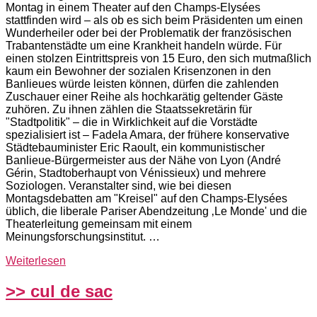
Montag in einem Theater auf den Champs-Elysées
stattfinden wird – als ob es sich beim Präsidenten um einen
Wunderheiler oder bei der Problematik der französischen
Trabantenstädte um eine Krankheit handeln würde. Für
einen stolzen Eintrittspreis von 15 Euro, den sich mutmaßlich
kaum ein Bewohner der sozialen Krisenzonen in den
Banlieues würde leisten können, dürfen die zahlenden
Zuschauer einer Reihe als hochkarätig geltender Gäste
zuhören. Zu ihnen zählen die Staatssekretärin für
"Stadtpolitik" – die in Wirklichkeit auf die Vorstädte
spezialisiert ist – Fadela Amara, der frühere konservative
Städtebauminister Eric Raoult, ein kommunistischer
Banlieue-Bürgermeister aus der Nähe von Lyon (André
Gérin, Stadtoberhaupt von Vénissieux) und mehrere
Soziologen. Veranstalter sind, wie bei diesen
Montagsdebatten am "Kreisel" auf den Champs-Elysées
üblich, die liberale Pariser Abendzeitung ‚Le Monde' und die
Theaterleitung gemeinsam mit einem
Meinungsforschungsinstitut. …
Weiterlesen
>> cul de sac