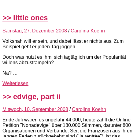
>> little ones
Samstag, 27. Dezember 2008
/
Carolina Koehn
Volksnah will er sein, und dabei lässt er nichts aus. Zum
Beispiel geht er jeden Tag joggen.
Doch was nützt es ihm, sich tagtäglich um der Popularität
willens abzustrampeln?
Na? …
Weiterlesen
>> edvige, part ii
Mittwoch, 10. September 2008
/
Carolina Koehn
Ende Juli waren es ungefähr 44.000, heute zählt die Online
Petition "Nonadevige" über 130.000 Stimmen, darunter 800
Organisationen und Verbände. Seit die Franzosen aus ihren
langen Ferien zurückgekehrt sind ("la rentrée"), ist das