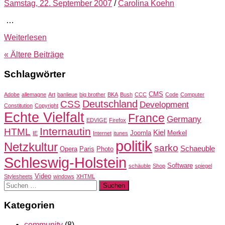
Samstag, 22. September 2007
/
Carolina Koehn
…
Weiterlesen
« Ältere
Beiträge
Schlagwörter
CMS
Adobe
allemagne
Art
banlieue
big brother
BKA
Bush
CCC
Code
Computer
Deutschland
CSS
Development
Constitution
Copyright
Echte Vielfalt
France
Germany
EDVIGE
Firefox
Internautin
HTML
Kiel
Joomla
Merkel
IE
Internet
itunes
politik
Netzkultur
sarko
Schaeuble
Opera
Paris
Photo
Schleswig-Holstein
Software
schäuble
Shop
spiegel
Video
Stylesheets
windows
XHTML
Suchen
nach:
Kategorien
community
(8)