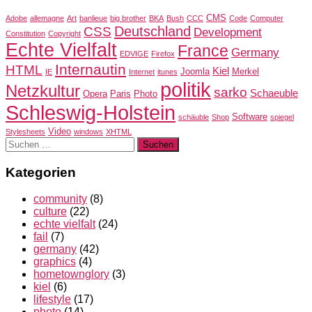
CMS
Adobe
allemagne
Art
banlieue
big brother
BKA
Bush
CCC
Code
Computer
Deutschland
CSS
Development
Constitution
Copyright
Echte Vielfalt
France
Germany
EDVIGE
Firefox
Internautin
HTML
Kiel
Joomla
Merkel
IE
Internet
itunes
politik
Netzkultur
sarko
Schaeuble
Opera
Paris
Photo
Schleswig-Holstein
Software
schäuble
Shop
spiegel
Video
Stylesheets
windows
XHTML
Suchen
nach:
Kategorien
community
(8)
culture
(22)
echte vielfalt
(24)
fail
(7)
germany
(42)
graphics
(4)
hometownglory
(3)
kiel
(6)
lifestyle
(17)
photo
(14)