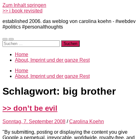
Zum Inhalt springen
>> i book revisited
established 2006. das weblog von carolina koehn - #webdev
#politics #personalthoughts
Mobile-
Suchfeld
Suchen
Menü
ein-/ausblenden
nach:
ein-/ausblenden
Home
About, Imprint und der ganze Rest
Home
About, Imprint und der ganze Rest
Schlagwort:
big brother
>> don’t be evil
Sonntag, 7. September 2008
/
Carolina Koehn
"By submitting, posting or displaying the content you give
Google a perpetual, irrevocable, worldwide, royalty-free, and