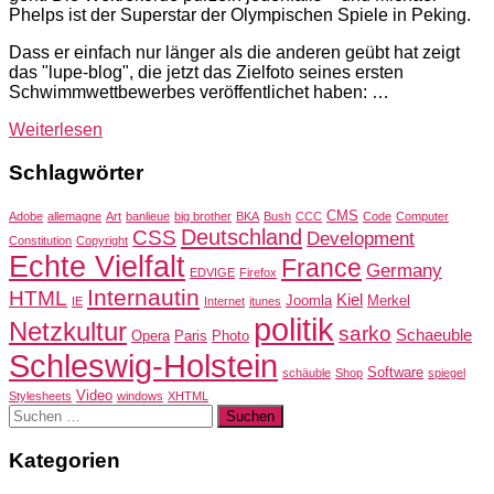
Phelps ist der Superstar der Olympischen Spiele in Peking.
Dass er einfach nur länger als die anderen geübt hat zeigt
das "lupe-blog", die jetzt das Zielfoto seines ersten
Schwimmwettbewerbes veröffentlichet haben: …
Weiterlesen
Schlagwörter
CMS
Adobe
allemagne
Art
banlieue
big brother
BKA
Bush
CCC
Code
Computer
Deutschland
CSS
Development
Constitution
Copyright
Echte Vielfalt
France
Germany
EDVIGE
Firefox
Internautin
HTML
Kiel
Joomla
Merkel
IE
Internet
itunes
politik
Netzkultur
sarko
Schaeuble
Opera
Paris
Photo
Schleswig-Holstein
Software
schäuble
Shop
spiegel
Video
Stylesheets
windows
XHTML
Suchen
nach:
Kategorien