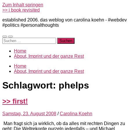
Zum Inhalt springen
>> i book revisited
established 2006. das weblog von carolina koehn - #webdev
#politics #personalthoughts
Mobile-
Suchfeld
Suchen
Menü
ein-/ausblenden
nach:
ein-/ausblenden
Home
About, Imprint und der ganze Rest
Home
About, Imprint und der ganze Rest
Schlagwort:
phelps
>> first!
Samstag, 23. August 2008
/
Carolina Koehn
Man fragt sich ja wirklich, ob da alles mit rechten Dingen zu
geht: Die Weltrekorde purzeln jedenfalls – und Michael