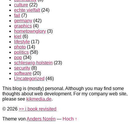
culture
(22)
echte vielfalt
(24)
fail
(7)
germany
(42)
graphics
(4)
hometownglory
(3)
kiel
(6)
lifestyle
(17)
photo
(14)
politics
(58)
pop
(34)
schleswig-holstein
(23)
security
(8)
software
(20)
Uncategorized
(46)
This blog is (mostly) personal. Although you may find some
thoughts about web development. For my company web site,
please see
kikmedia.de
.
© 2026
>> i book revisited
Theme von
Anders Norén
—
Hoch ↑