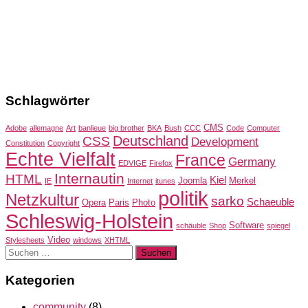
Schlagwörter
CMS
Adobe
allemagne
Art
banlieue
big brother
BKA
Bush
CCC
Code
Computer
Deutschland
CSS
Development
Constitution
Copyright
Echte Vielfalt
France
Germany
EDVIGE
Firefox
Internautin
HTML
Kiel
Joomla
Merkel
IE
Internet
itunes
politik
Netzkultur
sarko
Schaeuble
Opera
Paris
Photo
Schleswig-Holstein
Software
schäuble
Shop
spiegel
Video
Stylesheets
windows
XHTML
Suchen
nach:
Kategorien
community
(8)