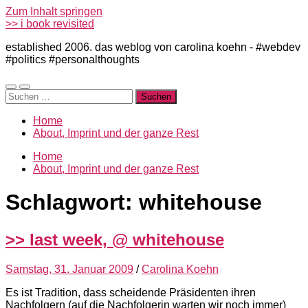
Zum Inhalt springen
>> i book revisited
established 2006. das weblog von carolina koehn - #webdev
#politics #personalthoughts
Mobile-
Suchfeld
Suchen
Menü
ein-/ausblenden
nach:
ein-/ausblenden
Home
About, Imprint und der ganze Rest
Home
About, Imprint und der ganze Rest
Schlagwort:
whitehouse
>> last week, @ whitehouse
Samstag, 31. Januar 2009
/
Carolina Koehn
Es ist Tradition, dass scheidende Präsidenten ihren
Nachfolgern (auf die Nachfolgerin warten wir noch immer)