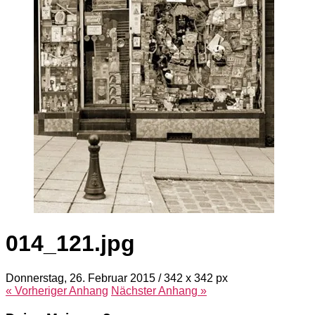
014_121.jpg
Donnerstag, 26. Februar 2015
/
342
x
342 px
« Vorheriger
Anhang
Nächster
Anhang
»