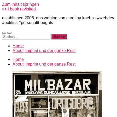
Zum Inhalt springen
>> i book revisited
established 2006. das weblog von carolina koehn - #webdev
#politics #personalthoughts
Mobile-
Suchfeld
Suchen
Menü
ein-/ausblenden
nach:
ein-/ausblenden
Home
About, Imprint und der ganze Rest
Home
About, Imprint und der ganze Rest