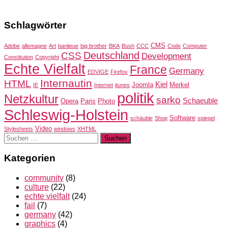
Schlagwörter
CMS
Adobe
allemagne
Art
banlieue
big brother
BKA
Bush
CCC
Code
Computer
Deutschland
CSS
Development
Constitution
Copyright
Echte Vielfalt
France
Germany
EDVIGE
Firefox
Internautin
HTML
Kiel
Joomla
Merkel
IE
Internet
itunes
politik
Netzkultur
sarko
Schaeuble
Opera
Paris
Photo
Schleswig-Holstein
Software
schäuble
Shop
spiegel
Video
Stylesheets
windows
XHTML
Suchen
nach:
Kategorien
community
(8)
culture
(22)
echte vielfalt
(24)
fail
(7)
germany
(42)
graphics
(4)