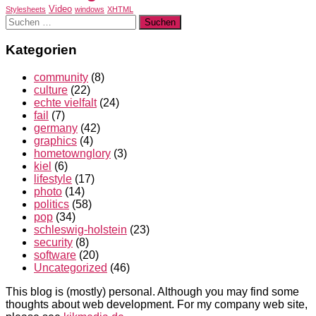
Video
Stylesheets
windows
XHTML
Suchen
nach:
Kategorien
community
(8)
culture
(22)
echte vielfalt
(24)
fail
(7)
germany
(42)
graphics
(4)
hometownglory
(3)
kiel
(6)
lifestyle
(17)
photo
(14)
politics
(58)
pop
(34)
schleswig-holstein
(23)
security
(8)
software
(20)
Uncategorized
(46)
This blog is (mostly) personal. Although you may find some
thoughts about web development. For my company web site,