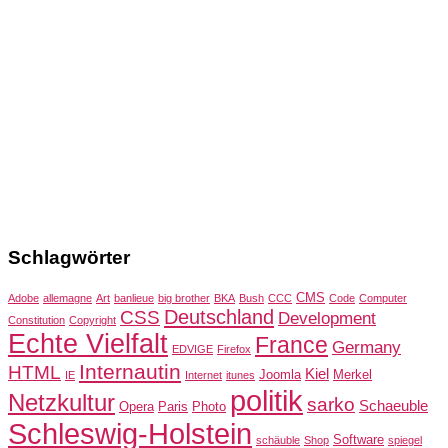
Schlagwörter
CMS
Adobe
allemagne
Art
banlieue
big brother
BKA
Bush
CCC
Code
Computer
Deutschland
CSS
Development
Constitution
Copyright
Echte Vielfalt
France
Germany
EDVIGE
Firefox
Internautin
HTML
Kiel
Joomla
Merkel
IE
Internet
itunes
politik
Netzkultur
sarko
Schaeuble
Opera
Paris
Photo
Schleswig-Holstein
Software
schäuble
Shop
spiegel