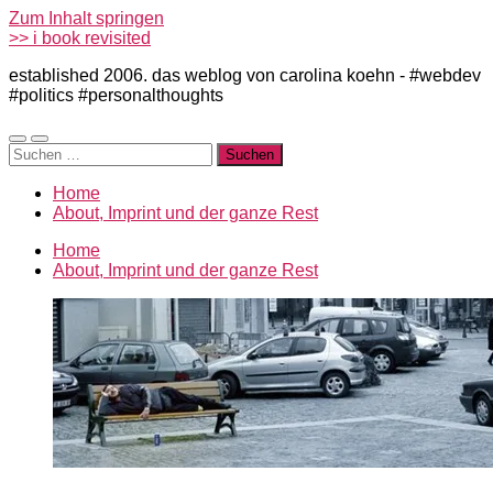
Zum Inhalt springen
>> i book revisited
established 2006. das weblog von carolina koehn - #webdev
#politics #personalthoughts
Mobile-
Suchfeld
Suchen
Menü
ein-/ausblenden
nach:
ein-/ausblenden
Home
About, Imprint und der ganze Rest
Home
About, Imprint und der ganze Rest