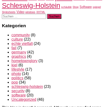
Schleswig-Holstein
Software
schäuble
Shop
spiegel
Video
Stylesheets
windows
XHTML
Suchen
nach:
Kategorien
community
(8)
culture
(22)
echte vielfalt
(24)
fail
(7)
germany
(42)
graphics
(4)
hometownglory
(3)
kiel
(6)
lifestyle
(17)
photo
(14)
politics
(58)
pop
(34)
schleswig-holstein
(23)
security
(8)
software
(20)
Uncategorized
(46)