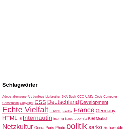
Schlagwörter
CMS
Adobe
allemagne
Art
banlieue
big brother
BKA
Bush
CCC
Code
Computer
Deutschland
CSS
Development
Constitution
Copyright
Echte Vielfalt
France
Germany
EDVIGE
Firefox
Internautin
HTML
Kiel
Joomla
Merkel
IE
Internet
itunes
politik
Netzkultur
sarko
Schaeuble
Opera
Paris
Photo