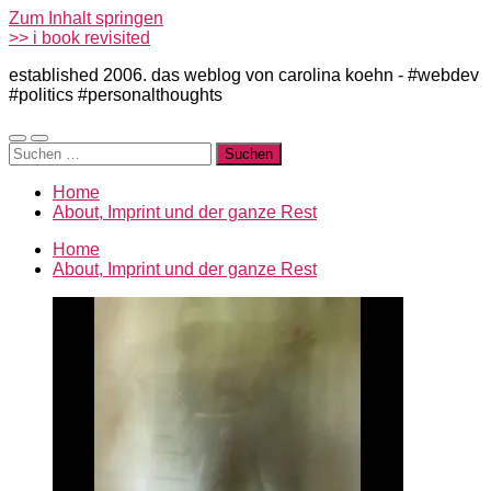
Zum Inhalt springen
>> i book revisited
established 2006. das weblog von carolina koehn - #webdev
#politics #personalthoughts
Mobile-
Suchfeld
Suchen
Menü
ein-/ausblenden
nach:
ein-/ausblenden
Home
About, Imprint und der ganze Rest
Home
About, Imprint und der ganze Rest