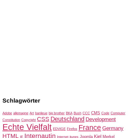
Schlagwörter
CMS
Adobe
allemagne
Art
banlieue
big brother
BKA
Bush
CCC
Code
Computer
Deutschland
CSS
Development
Constitution
Copyright
Echte Vielfalt
France
Germany
EDVIGE
Firefox
Internautin
HTML
Kiel
Joomla
Merkel
IE
Internet
itunes