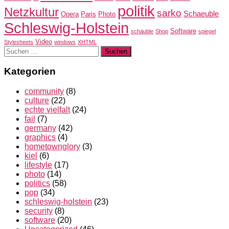
politik
Netzkultur
sarko
Schaeuble
Opera
Paris
Photo
Schleswig-Holstein
Software
schäuble
Shop
spiegel
Video
Stylesheets
windows
XHTML
Suchen
nach:
Kategorien
community
(8)
culture
(22)
echte vielfalt
(24)
fail
(7)
germany
(42)
graphics
(4)
hometownglory
(3)
kiel
(6)
lifestyle
(17)
photo
(14)
politics
(58)
pop
(34)
schleswig-holstein
(23)
security
(8)
software
(20)