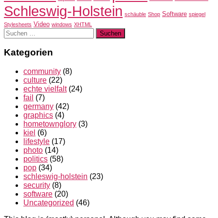
Schleswig-Holstein
Software
schäuble
Shop
spiegel
Video
Stylesheets
windows
XHTML
Suchen
nach:
Kategorien
community
(8)
culture
(22)
echte vielfalt
(24)
fail
(7)
germany
(42)
graphics
(4)
hometownglory
(3)
kiel
(6)
lifestyle
(17)
photo
(14)
politics
(58)
pop
(34)
schleswig-holstein
(23)
security
(8)
software
(20)
Uncategorized
(46)