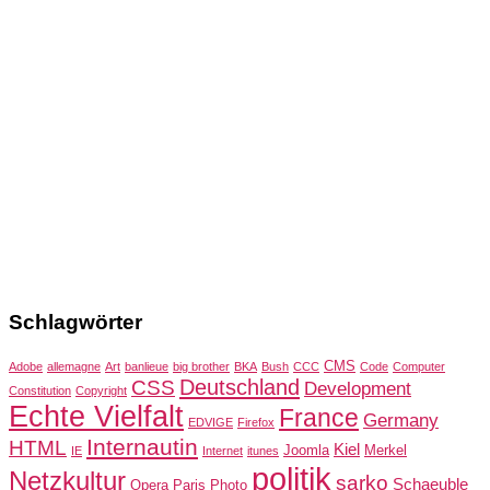
Schlagwörter
CMS
Adobe
allemagne
Art
banlieue
big brother
BKA
Bush
CCC
Code
Computer
Deutschland
CSS
Development
Constitution
Copyright
Echte Vielfalt
France
Germany
EDVIGE
Firefox
Internautin
HTML
Kiel
Joomla
Merkel
IE
Internet
itunes
politik
Netzkultur
sarko
Schaeuble
Opera
Paris
Photo