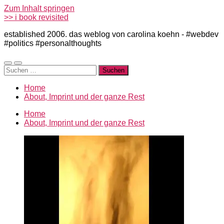
Zum Inhalt springen
>> i book revisited
established 2006. das weblog von carolina koehn - #webdev
#politics #personalthoughts
Mobile-
Suchfeld
Suchen
Menü
ein-/ausblenden
nach:
ein-/ausblenden
Home
About, Imprint und der ganze Rest
Home
About, Imprint und der ganze Rest