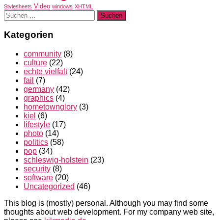
Video
Stylesheets
windows
XHTML
Suchen
nach:
Kategorien
community
(8)
culture
(22)
echte vielfalt
(24)
fail
(7)
germany
(42)
graphics
(4)
hometownglory
(3)
kiel
(6)
lifestyle
(17)
photo
(14)
politics
(58)
pop
(34)
schleswig-holstein
(23)
security
(8)
software
(20)
Uncategorized
(46)
This blog is (mostly) personal. Although you may find some
thoughts about web development. For my company web site,