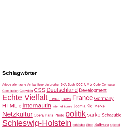
Schlagwörter
CMS
Adobe
allemagne
Art
banlieue
big brother
BKA
Bush
CCC
Code
Computer
Deutschland
CSS
Development
Constitution
Copyright
Echte Vielfalt
France
Germany
EDVIGE
Firefox
Internautin
HTML
Kiel
Joomla
Merkel
IE
Internet
itunes
politik
Netzkultur
sarko
Schaeuble
Opera
Paris
Photo
Schleswig-Holstein
Software
schäuble
Shop
spiegel