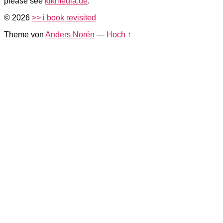
please see
kikmedia.de
.
© 2026
>> i book revisited
Theme von
Anders Norén
—
Hoch ↑