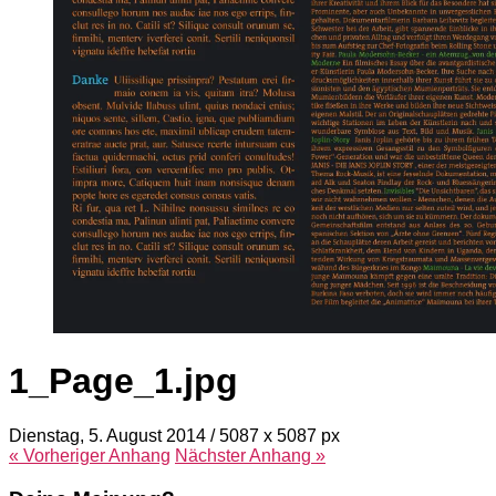
1_Page_1.jpg
Dienstag, 5. August 2014
/
5087
x
5087 px
« Vorheriger
Anhang
Nächster
Anhang
»