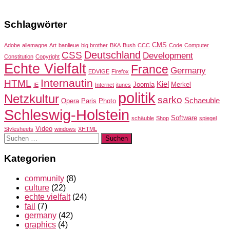
Schlagwörter
CMS
Adobe
allemagne
Art
banlieue
big brother
BKA
Bush
CCC
Code
Computer
Deutschland
CSS
Development
Constitution
Copyright
Echte Vielfalt
France
Germany
EDVIGE
Firefox
Internautin
HTML
Kiel
Joomla
Merkel
IE
Internet
itunes
politik
Netzkultur
sarko
Schaeuble
Opera
Paris
Photo
Schleswig-Holstein
Software
schäuble
Shop
spiegel
Video
Stylesheets
windows
XHTML
Suchen
nach:
Kategorien
community
(8)
culture
(22)
echte vielfalt
(24)
fail
(7)
germany
(42)
graphics
(4)