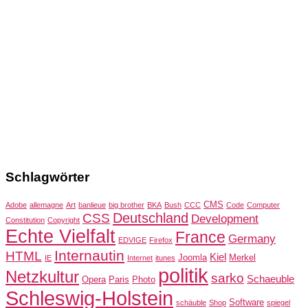
Schlagwörter
CMS
Adobe
allemagne
Art
banlieue
big brother
BKA
Bush
CCC
Code
Computer
Deutschland
CSS
Development
Constitution
Copyright
Echte Vielfalt
France
Germany
EDVIGE
Firefox
Internautin
HTML
Kiel
Joomla
Merkel
IE
Internet
itunes
politik
Netzkultur
sarko
Schaeuble
Opera
Paris
Photo
Schleswig-Holstein
Software
schäuble
Shop
spiegel