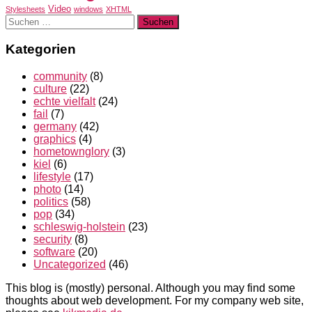
Video
Stylesheets
windows
XHTML
Suchen
nach:
Kategorien
community
(8)
culture
(22)
echte vielfalt
(24)
fail
(7)
germany
(42)
graphics
(4)
hometownglory
(3)
kiel
(6)
lifestyle
(17)
photo
(14)
politics
(58)
pop
(34)
schleswig-holstein
(23)
security
(8)
software
(20)
Uncategorized
(46)
This blog is (mostly) personal. Although you may find some
thoughts about web development. For my company web site,