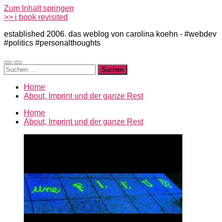
Zum Inhalt springen
>> i book revisited
established 2006. das weblog von carolina koehn - #webdev
#politics #personalthoughts
Mobile-
Suchfeld
Suchen
Menü
ein-/ausblenden
nach:
ein-/ausblenden
Home
About, Imprint und der ganze Rest
Home
About, Imprint und der ganze Rest