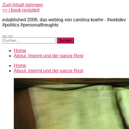
Zum Inhalt springen
>> i book revisited
established 2006. das weblog von carolina koehn - #webdev
#politics #personalthoughts
Mobile-
Suchfeld
Suchen
Menü
ein-/ausblenden
nach:
ein-/ausblenden
Home
About, Imprint und der ganze Rest
Home
About, Imprint und der ganze Rest