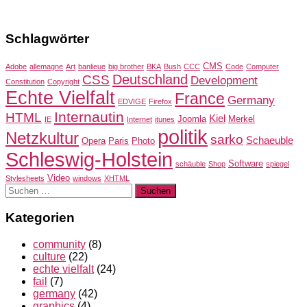
Schlagwörter
CMS
Adobe
allemagne
Art
banlieue
big brother
BKA
Bush
CCC
Code
Computer
Deutschland
CSS
Development
Constitution
Copyright
Echte Vielfalt
France
Germany
EDVIGE
Firefox
Internautin
HTML
Kiel
Joomla
Merkel
IE
Internet
itunes
politik
Netzkultur
sarko
Schaeuble
Opera
Paris
Photo
Schleswig-Holstein
Software
schäuble
Shop
spiegel
Video
Stylesheets
windows
XHTML
Suchen
nach:
Kategorien
community
(8)
culture
(22)
echte vielfalt
(24)
fail
(7)
germany
(42)
graphics
(4)