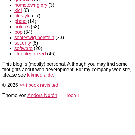
hometownglory
(3)
kiel
(6)
lifestyle
(17)
photo
(14)
politics
(58)
pop
(34)
schleswig-holstein
(23)
security
(8)
software
(20)
Uncategorized
(46)
This blog is (mostly) personal. Although you may find some
thoughts about web development. For my company web site,
please see
kikmedia.de
.
© 2026
>> i book revisited
Theme von
Anders Norén
—
Hoch ↑