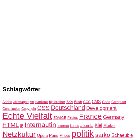
Schlagwörter
CMS
Adobe
allemagne
Art
banlieue
big brother
BKA
Bush
CCC
Code
Computer
Deutschland
CSS
Development
Constitution
Copyright
Echte Vielfalt
France
Germany
EDVIGE
Firefox
Internautin
HTML
Kiel
Joomla
Merkel
IE
Internet
itunes
politik
Netzkultur
sarko
Schaeuble
Opera
Paris
Photo