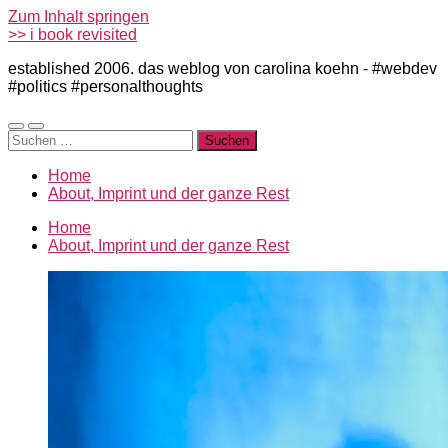
Zum Inhalt springen
>> i book revisited
established 2006. das weblog von carolina koehn - #webdev
#politics #personalthoughts
Mobile-
Suchfeld
Suchen
Menü
ein-/ausblenden
nach:
ein-/ausblenden
Home
About, Imprint und der ganze Rest
Home
About, Imprint und der ganze Rest