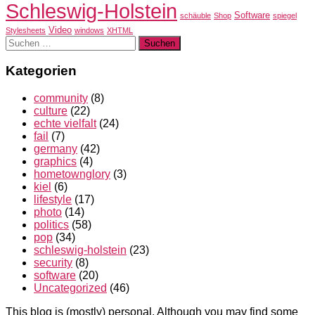
Schleswig-Holstein
Software
schäuble
Shop
spiegel
Video
Stylesheets
windows
XHTML
Suchen
nach:
Kategorien
community
(8)
culture
(22)
echte vielfalt
(24)
fail
(7)
germany
(42)
graphics
(4)
hometownglory
(3)
kiel
(6)
lifestyle
(17)
photo
(14)
politics
(58)
pop
(34)
schleswig-holstein
(23)
security
(8)
software
(20)
Uncategorized
(46)
This blog is (mostly) personal. Although you may find some