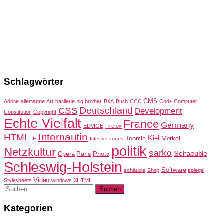
Schlagwörter
CMS
Adobe
allemagne
Art
banlieue
big brother
BKA
Bush
CCC
Code
Computer
Deutschland
CSS
Development
Constitution
Copyright
Echte Vielfalt
France
Germany
EDVIGE
Firefox
Internautin
HTML
Kiel
Joomla
Merkel
IE
Internet
itunes
politik
Netzkultur
sarko
Schaeuble
Opera
Paris
Photo
Schleswig-Holstein
Software
schäuble
Shop
spiegel
Video
Stylesheets
windows
XHTML
Suchen
nach:
Kategorien