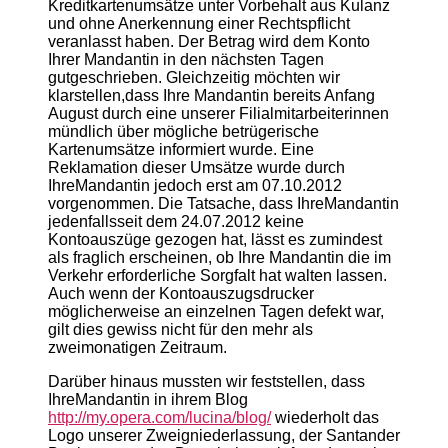
Kreditkartenumsätze unter Vorbehalt aus Kulanz
und ohne Anerkennung einer Rechtspflicht
veranlasst haben. Der Betrag wird dem Konto
Ihrer Mandantin in den nächsten Tagen
gutgeschrieben. Gleichzeitig möchten wir
klarstellen,dass Ihre Mandantin bereits Anfang
August durch eine unserer Filialmitarbeiterinnen
mündlich über mögliche betrügerische
Kartenumsätze informiert wurde. Eine
Reklamation dieser Umsätze wurde durch
IhreMandantin jedoch erst am 07.10.2012
vorgenommen. Die Tatsache, dass IhreMandantin
jedenfallsseit dem 24.07.2012 keine
Kontoauszüge gezogen hat, lässt es zumindest
als fraglich erscheinen, ob Ihre Mandantin die im
Verkehr erforderliche Sorgfalt hat walten lassen.
Auch wenn der Kontoauszugsdrucker
möglicherweise an einzelnen Tagen defekt war,
gilt dies gewiss nicht für den mehr als
zweimonatigen Zeitraum.
Darüber hinaus mussten wir feststellen, dass
IhreMandantin in ihrem Blog
http://my.opera.com/lucina/blog/
wiederholt das
Logo unserer Zweigniederlassung, der Santander