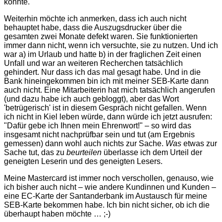
könnte.
Weiterhin möchte ich anmerken, dass ich auch nicht
behauptet habe, dass die Auszugsdrucker über die
gesamten zwei Monate defekt waren. Sie funktionierten
immer dann nicht, wenn ich versuchte, sie zu nutzen. Und ich
war a) im Urlaub und hatte b) in der fraglichen Zeit einen
Unfall und war an weiteren Recherchen tatsächlich
gehindert. Nur dass ich das mal gesagt habe. Und in die
Bank hineingekommen bin ich mit meiner SEB-Karte dann
auch nicht. Eine Mitarbeiterin hat mich tatsächlich angerufen
(und dazu habe ich auch gebloggt), aber das Wort
'betrügerisch' ist in diesem Gespräch nicht gefallen. Wenn
ich nicht in Kiel leben würde, dann würde ich jetzt ausrufen:
"Dafür gebe ich Ihnen mein Ehrenwort!" – so wird das
insgesamt nicht nachprüfbar sein und tut (am Ergebnis
gemessen) dann wohl auch nichts zur Sache.
Was
etwas zur
Sache tut, das zu
beurteilen
überlasse ich dem Urteil der
geneigten Leserin und des geneigten Lesers.
Meine Mastercard ist immer noch verschollen, genauso, wie
ich bisher auch nicht – wie andere Kundinnen und Kunden –
eine EC-Karte der Santanderbank im Austausch für meine
SEB-Karte bekommen habe. Ich bin nicht sicher, ob ich die
überhaupt haben möchte … ;-)