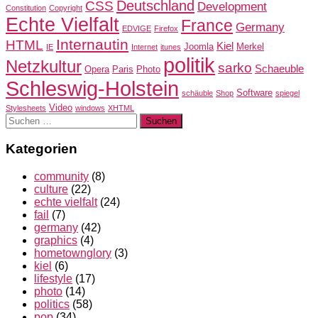
Deutschland
CSS
Development
Constitution
Copyright
Echte Vielfalt
France
Germany
EDVIGE
Firefox
Internautin
HTML
Kiel
Joomla
Merkel
IE
Internet
itunes
politik
Netzkultur
sarko
Schaeuble
Opera
Paris
Photo
Schleswig-Holstein
Software
schäuble
Shop
spiegel
Video
Stylesheets
windows
XHTML
Suchen
nach:
Kategorien
community
(8)
culture
(22)
echte vielfalt
(24)
fail
(7)
germany
(42)
graphics
(4)
hometownglory
(3)
kiel
(6)
lifestyle
(17)
photo
(14)
politics
(58)
pop
(34)