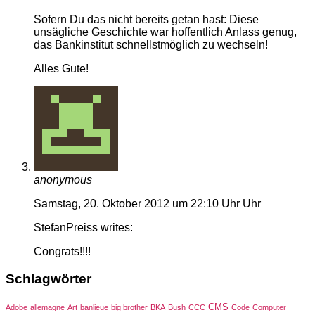
Sofern Du das nicht bereits getan hast: Diese
unsägliche Geschichte war hoffentlich Anlass genug,
das Bankinstitut schnellstmöglich zu wechseln!
Alles Gute!
anonymous
Samstag, 20. Oktober 2012 um 22:10 Uhr Uhr
StefanPreiss writes:
Congrats!!!!
Schlagwörter
CMS
Adobe
allemagne
Art
banlieue
big brother
BKA
Bush
CCC
Code
Computer