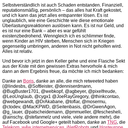
Selbstverständlich ist auch Schaden entstanden. Finanziell,
reputationsmäßig, persönlich – das alles hat Kraft gekostet,
und ich kann das jetzt alles entspannter lösen. Es ist
unglaublich, wie eine Geschichte wie diese emotionale
Überlastungsreaktionen auslösen kann. Es ist nur Geld, und
es ist nur eine Bank – aber es war gefühlt
existenzbedrohend. Wenngleich ich es schlimmer finde,
wenn Kinder an HIV sterben, Menschen sich in Kriegen
gegenseitig umbringen, anderen in Not nicht geholfen wird.
Alles ist relativ.
Und bevor ich jetzt in den Keller gehe und eine Flasche Sekt
aus der Kiste mit den gewissen Extras hervorhole & mich
dann an dem Ergebnis freue, da möchte ich mich bedanken:
Danke an
Boris
, danke an alle, die mich retweeted haben
(@lindesbs, @Softleister, @denniserdmann,
@BugBuster1701, @webkopf, @agbeyer, @pixelfreude,
@LeoUnglaub, @cygx1 @JoeRayGregory, @thinkcontao,
@webgewandt, @DrAkabane, @toflar, @mosermu,
@ctodev, @MacKPWD, @Seitenbasis, @DrGwenAgon,
@g_lauer, @patscheidemann, @pmmueller, @feschesheli,
@ainschy, @stefanmelz und viele, viele andere mehr), die
auf Facebook und Google+ geteilt haben, danke an
TNG
, die
Telekom
,
w4w internetservices
,
iNetRobots
und
Hosteurope
,