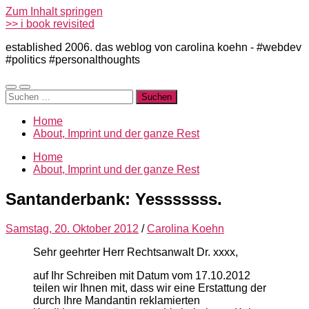
Zum Inhalt springen
>> i book revisited
established 2006. das weblog von carolina koehn - #webdev
#politics #personalthoughts
Mobile-
Suchfeld
Suchen
Menü
ein-/ausblenden
nach:
ein-/ausblenden
Home
About, Imprint und der ganze Rest
Home
About, Imprint und der ganze Rest
Santanderbank: Yesssssss.
Samstag, 20. Oktober 2012
/
Carolina Koehn
Sehr geehrter Herr Rechtsanwalt Dr. xxxx,
auf Ihr Schreiben mit Datum vom 17.10.2012
teilen wir Ihnen mit, dass wir eine Erstattung der
durch Ihre Mandantin reklamierten