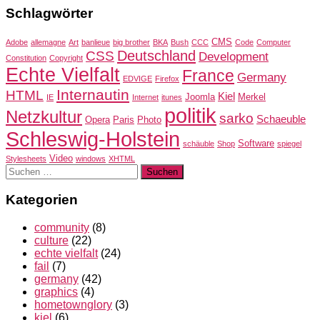
Schlagwörter
CMS
Adobe
allemagne
Art
banlieue
big brother
BKA
Bush
CCC
Code
Computer
Deutschland
CSS
Development
Constitution
Copyright
Echte Vielfalt
France
Germany
EDVIGE
Firefox
Internautin
HTML
Kiel
Joomla
Merkel
IE
Internet
itunes
politik
Netzkultur
sarko
Schaeuble
Opera
Paris
Photo
Schleswig-Holstein
Software
schäuble
Shop
spiegel
Video
Stylesheets
windows
XHTML
Suchen
nach:
Kategorien
community
(8)
culture
(22)
echte vielfalt
(24)
fail
(7)
germany
(42)
graphics
(4)
hometownglory
(3)
kiel
(6)