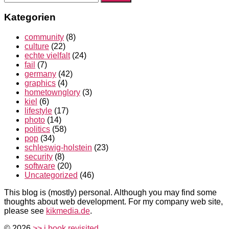
nach:
Kategorien
community
(8)
culture
(22)
echte vielfalt
(24)
fail
(7)
germany
(42)
graphics
(4)
hometownglory
(3)
kiel
(6)
lifestyle
(17)
photo
(14)
politics
(58)
pop
(34)
schleswig-holstein
(23)
security
(8)
software
(20)
Uncategorized
(46)
This blog is (mostly) personal. Although you may find some
thoughts about web development. For my company web site,
please see
kikmedia.de
.
© 2026
>> i book revisited