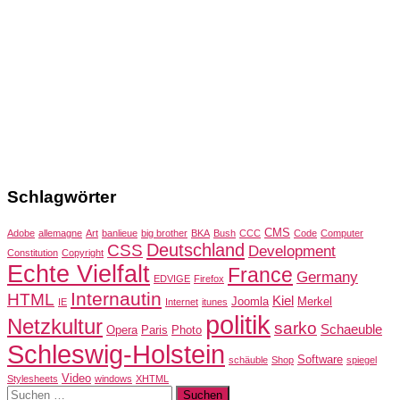
Schlagwörter
CMS
Adobe
allemagne
Art
banlieue
big brother
BKA
Bush
CCC
Code
Computer
Deutschland
CSS
Development
Constitution
Copyright
Echte Vielfalt
France
Germany
EDVIGE
Firefox
Internautin
HTML
Kiel
Joomla
Merkel
IE
Internet
itunes
politik
Netzkultur
sarko
Schaeuble
Opera
Paris
Photo
Schleswig-Holstein
Software
schäuble
Shop
spiegel
Video
Stylesheets
windows
XHTML
Suchen