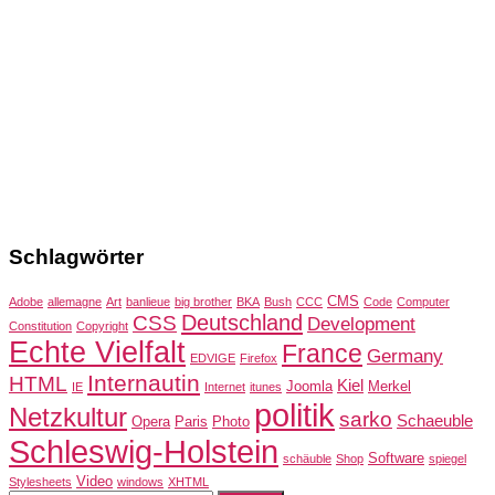
Schlagwörter
CMS
Adobe
allemagne
Art
banlieue
big brother
BKA
Bush
CCC
Code
Computer
Deutschland
CSS
Development
Constitution
Copyright
Echte Vielfalt
France
Germany
EDVIGE
Firefox
Internautin
HTML
Kiel
Joomla
Merkel
IE
Internet
itunes
politik
Netzkultur
sarko
Schaeuble
Opera
Paris
Photo
Schleswig-Holstein
Software
schäuble
Shop
spiegel
Video
Stylesheets
windows
XHTML