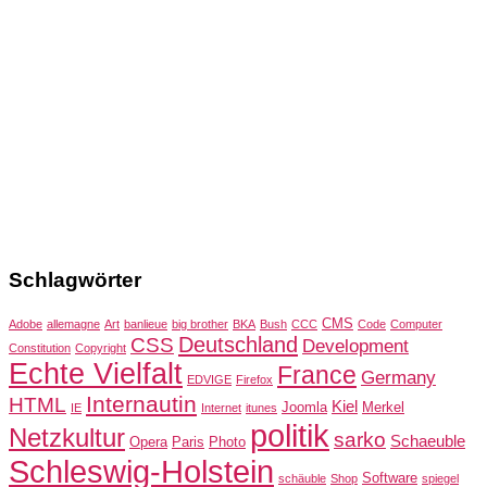
Schlagwörter
CMS
Adobe
allemagne
Art
banlieue
big brother
BKA
Bush
CCC
Code
Computer
Deutschland
CSS
Development
Constitution
Copyright
Echte Vielfalt
France
Germany
EDVIGE
Firefox
Internautin
HTML
Kiel
Joomla
Merkel
IE
Internet
itunes
politik
Netzkultur
sarko
Schaeuble
Opera
Paris
Photo
Schleswig-Holstein
Software
schäuble
Shop
spiegel