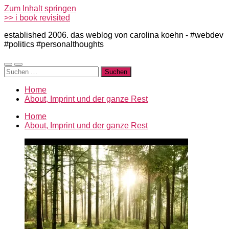
Zum Inhalt springen
>> i book revisited
established 2006. das weblog von carolina koehn - #webdev
#politics #personalthoughts
Mobile-
Suchfeld
Suchen
Menü
ein-/ausblenden
nach:
ein-/ausblenden
Home
About, Imprint und der ganze Rest
Home
About, Imprint und der ganze Rest