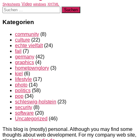
Video
Stylesheets
windows
XHTML
Suchen
nach:
Kategorien
community
(8)
culture
(22)
echte vielfalt
(24)
fail
(7)
germany
(42)
graphics
(4)
hometownglory
(3)
kiel
(6)
lifestyle
(17)
photo
(14)
politics
(58)
pop
(34)
schleswig-holstein
(23)
security
(8)
software
(20)
Uncategorized
(46)
This blog is (mostly) personal. Although you may find some
thoughts about web development. For my company web site,