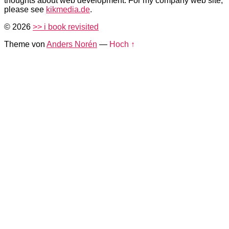
thoughts about web development. For my company web site,
please see
kikmedia.de
.
© 2026
>> i book revisited
Theme von
Anders Norén
—
Hoch ↑