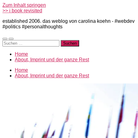
Zum Inhalt springen
>> i book revisited
established 2006. das weblog von carolina koehn - #webdev
#politics #personalthoughts
Mobile-
Suchfeld
Suchen
Menü
ein-/ausblenden
nach:
ein-/ausblenden
Home
About, Imprint und der ganze Rest
Home
About, Imprint und der ganze Rest