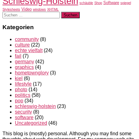
Schleswig-Holstein
Software
schäuble
Shop
spiegel
Video
Stylesheets
windows
XHTML
Suchen
nach:
Kategorien
community
(8)
culture
(22)
echte vielfalt
(24)
fail
(7)
germany
(42)
graphics
(4)
hometownglory
(3)
kiel
(6)
lifestyle
(17)
photo
(14)
politics
(58)
pop
(34)
schleswig-holstein
(23)
security
(8)
software
(20)
Uncategorized
(46)
This blog is (mostly) personal. Although you may find some