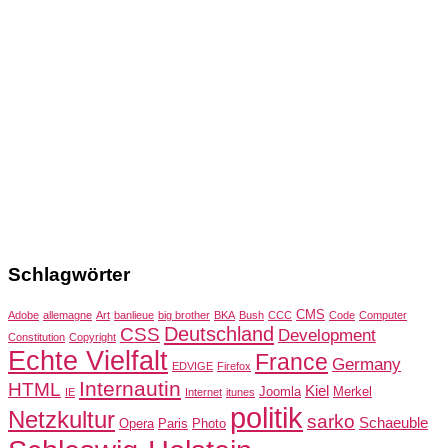
Schlagwörter
CMS
Adobe
allemagne
Art
banlieue
big brother
BKA
Bush
CCC
Code
Computer
Deutschland
CSS
Development
Constitution
Copyright
Echte Vielfalt
France
Germany
EDVIGE
Firefox
Internautin
HTML
Kiel
Joomla
Merkel
IE
Internet
itunes
politik
Netzkultur
sarko
Schaeuble
Opera
Paris
Photo