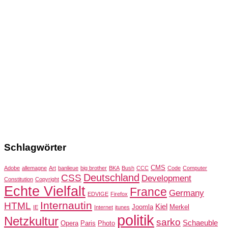
Schlagwörter
CMS
Adobe
allemagne
Art
banlieue
big brother
BKA
Bush
CCC
Code
Computer
Deutschland
CSS
Development
Constitution
Copyright
Echte Vielfalt
France
Germany
EDVIGE
Firefox
Internautin
HTML
Kiel
Joomla
Merkel
IE
Internet
itunes
politik
Netzkultur
sarko
Schaeuble
Opera
Paris
Photo