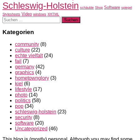
Schleswig-Holstein
Software
schäuble
Shop
spiegel
Video
Stylesheets
windows
XHTML
Suchen
nach:
Kategorien
community
(8)
culture
(22)
echte vielfalt
(24)
fail
(7)
germany
(42)
graphics
(4)
hometownglory
(3)
kiel
(6)
lifestyle
(17)
photo
(14)
politics
(58)
pop
(34)
schleswig-holstein
(23)
security
(8)
software
(20)
Uncategorized
(46)
This blog is (mostly) personal. Although you may find some