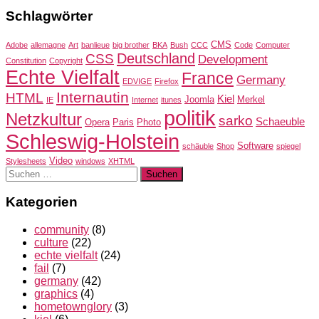
Schlagwörter
CMS
Adobe
allemagne
Art
banlieue
big brother
BKA
Bush
CCC
Code
Computer
Deutschland
CSS
Development
Constitution
Copyright
Echte Vielfalt
France
Germany
EDVIGE
Firefox
Internautin
HTML
Kiel
Joomla
Merkel
IE
Internet
itunes
politik
Netzkultur
sarko
Schaeuble
Opera
Paris
Photo
Schleswig-Holstein
Software
schäuble
Shop
spiegel
Video
Stylesheets
windows
XHTML
Suchen
nach:
Kategorien
community
(8)
culture
(22)
echte vielfalt
(24)
fail
(7)
germany
(42)
graphics
(4)
hometownglory
(3)