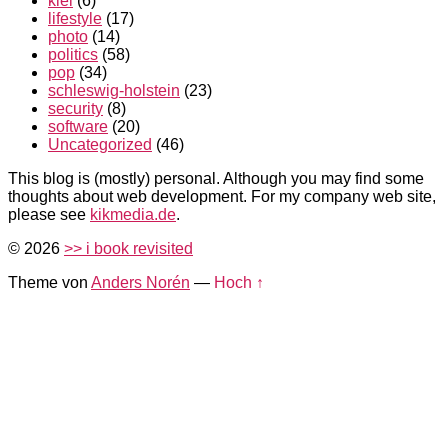
kiel
(6)
lifestyle
(17)
photo
(14)
politics
(58)
pop
(34)
schleswig-holstein
(23)
security
(8)
software
(20)
Uncategorized
(46)
This blog is (mostly) personal. Although you may find some
thoughts about web development. For my company web site,
please see
kikmedia.de
.
© 2026
>> i book revisited
Theme von
Anders Norén
—
Hoch ↑