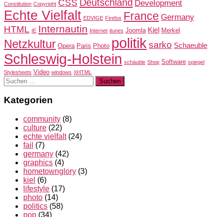
Deutschland
CSS
Development
Constitution
Copyright
Echte Vielfalt
France
Germany
EDVIGE
Firefox
Internautin
HTML
Kiel
Joomla
Merkel
IE
Internet
itunes
politik
Netzkultur
sarko
Schaeuble
Opera
Paris
Photo
Schleswig-Holstein
Software
schäuble
Shop
spiegel
Video
Stylesheets
windows
XHTML
Suchen
nach:
Kategorien
community
(8)
culture
(22)
echte vielfalt
(24)
fail
(7)
germany
(42)
graphics
(4)
hometownglory
(3)
kiel
(6)
lifestyle
(17)
photo
(14)
politics
(58)
pop
(34)