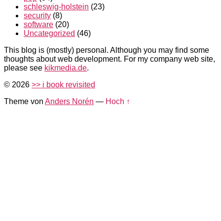
schleswig-holstein
(23)
security
(8)
software
(20)
Uncategorized
(46)
This blog is (mostly) personal. Although you may find some
thoughts about web development. For my company web site,
please see
kikmedia.de
.
© 2026
>> i book revisited
Theme von
Anders Norén
—
Hoch ↑