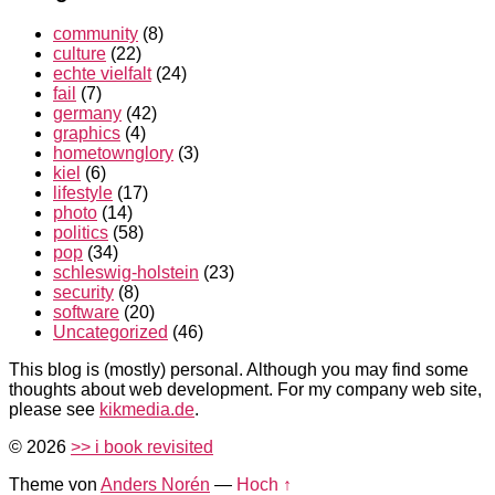
community
(8)
culture
(22)
echte vielfalt
(24)
fail
(7)
germany
(42)
graphics
(4)
hometownglory
(3)
kiel
(6)
lifestyle
(17)
photo
(14)
politics
(58)
pop
(34)
schleswig-holstein
(23)
security
(8)
software
(20)
Uncategorized
(46)
This blog is (mostly) personal. Although you may find some
thoughts about web development. For my company web site,
please see
kikmedia.de
.
© 2026
>> i book revisited
Theme von
Anders Norén
—
Hoch ↑