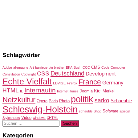
Schlagwörter
CMS
Adobe
allemagne
Art
banlieue
big brother
BKA
Bush
CCC
Code
Computer
Deutschland
CSS
Development
Constitution
Copyright
Echte Vielfalt
France
Germany
EDVIGE
Firefox
Internautin
HTML
Kiel
Joomla
Merkel
IE
Internet
itunes
politik
Netzkultur
sarko
Schaeuble
Opera
Paris
Photo
Schleswig-Holstein
Software
schäuble
Shop
spiegel
Video
Stylesheets
windows
XHTML
Suchen
nach:
Kategorien