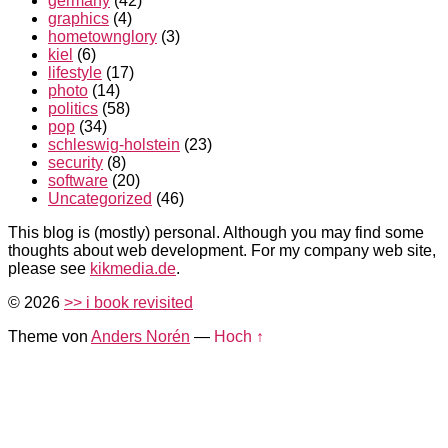
germany
(42)
graphics
(4)
hometownglory
(3)
kiel
(6)
lifestyle
(17)
photo
(14)
politics
(58)
pop
(34)
schleswig-holstein
(23)
security
(8)
software
(20)
Uncategorized
(46)
This blog is (mostly) personal. Although you may find some
thoughts about web development. For my company web site,
please see
kikmedia.de
.
© 2026
>> i book revisited
Theme von
Anders Norén
—
Hoch ↑