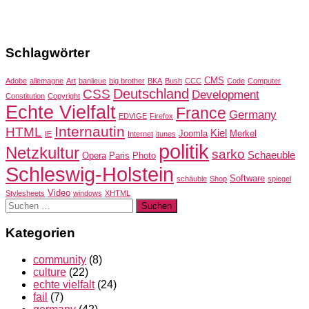
Schlagwörter
CMS
Adobe
allemagne
Art
banlieue
big brother
BKA
Bush
CCC
Code
Computer
Deutschland
CSS
Development
Constitution
Copyright
Echte Vielfalt
France
Germany
EDVIGE
Firefox
Internautin
HTML
Kiel
Joomla
Merkel
IE
Internet
itunes
politik
Netzkultur
sarko
Schaeuble
Opera
Paris
Photo
Schleswig-Holstein
Software
schäuble
Shop
spiegel
Video
Stylesheets
windows
XHTML
Suchen
nach:
Kategorien
community
(8)
culture
(22)
echte vielfalt
(24)
fail
(7)