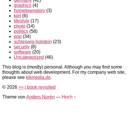
germany
(42)
graphics
(4)
hometownglory
(3)
kiel
(6)
lifestyle
(17)
photo
(14)
politics
(58)
pop
(34)
schleswig-holstein
(23)
security
(8)
software
(20)
Uncategorized
(46)
This blog is (mostly) personal. Although you may find some
thoughts about web development. For my company web site,
please see
kikmedia.de
.
© 2026
>> i book revisited
Theme von
Anders Norén
—
Hoch ↑