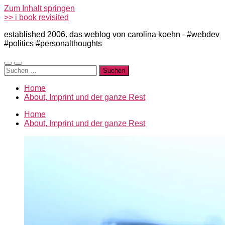
Zum Inhalt springen
>> i book revisited
established 2006. das weblog von carolina koehn - #webdev
#politics #personalthoughts
Mobile-
Suchfeld
Suchen
Menü
ein-/ausblenden
nach:
ein-/ausblenden
Home
About, Imprint und der ganze Rest
Home
About, Imprint und der ganze Rest