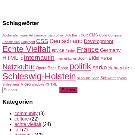
Schlagwörter
CMS
Adobe
allemagne
Art
banlieue
big brother
BKA
Bush
CCC
Code
Computer
Deutschland
CSS
Development
Constitution
Copyright
Echte Vielfalt
France
Germany
EDVIGE
Firefox
Internautin
HTML
Kiel
Joomla
Merkel
IE
Internet
itunes
politik
Netzkultur
sarko
Schaeuble
Opera
Paris
Photo
Schleswig-Holstein
Software
schäuble
Shop
spiegel
Video
Stylesheets
windows
XHTML
Suchen
nach:
Kategorien
community
(8)
culture
(22)
echte vielfalt
(24)
fail
(7)