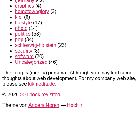
germany
(42)
graphics
(4)
hometownglory
(3)
kiel
(6)
lifestyle
(17)
photo
(14)
politics
(58)
pop
(34)
schleswig-holstein
(23)
security
(8)
software
(20)
Uncategorized
(46)
This blog is (mostly) personal. Although you may find some
thoughts about web development. For my company web site,
please see
kikmedia.de
.
© 2026
>> i book revisited
Theme von
Anders Norén
—
Hoch ↑