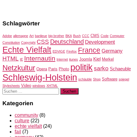
Schlagwörter
CMS
Adobe
allemagne
Art
banlieue
big brother
BKA
Bush
CCC
Code
Computer
Deutschland
CSS
Development
Constitution
Copyright
Echte Vielfalt
France
Germany
EDVIGE
Firefox
Internautin
HTML
Kiel
Joomla
Merkel
IE
Internet
itunes
politik
Netzkultur
sarko
Schaeuble
Opera
Paris
Photo
Schleswig-Holstein
Software
schäuble
Shop
spiegel
Video
Stylesheets
windows
XHTML
Suchen
nach:
Kategorien
community
(8)
culture
(22)
echte vielfalt
(24)
fail
(7)