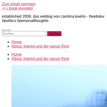
Zum Inhalt springen
>> i book revisited
established 2006. das weblog von carolina koehn - #webdev
#politics #personalthoughts
Mobile-
Suchfeld
Suchen
Menü
ein-/ausblenden
nach:
ein-/ausblenden
Home
About, Imprint und der ganze Rest
Home
About, Imprint und der ganze Rest