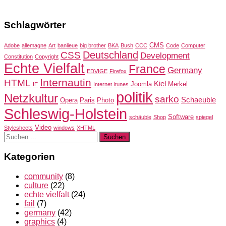
Schlagwörter
CMS
Adobe
allemagne
Art
banlieue
big brother
BKA
Bush
CCC
Code
Computer
Deutschland
CSS
Development
Constitution
Copyright
Echte Vielfalt
France
Germany
EDVIGE
Firefox
Internautin
HTML
Kiel
Joomla
Merkel
IE
Internet
itunes
politik
Netzkultur
sarko
Schaeuble
Opera
Paris
Photo
Schleswig-Holstein
Software
schäuble
Shop
spiegel
Video
Stylesheets
windows
XHTML
Suchen
nach:
Kategorien
community
(8)
culture
(22)
echte vielfalt
(24)
fail
(7)
germany
(42)
graphics
(4)