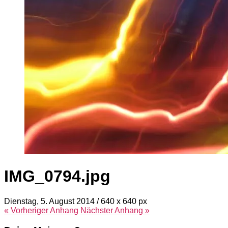
IMG_0794.jpg
Dienstag, 5. August 2014
/
640
x
640 px
« Vorheriger
Anhang
Nächster
Anhang
»