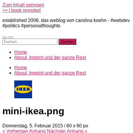
Zum Inhalt springen
>> i book revisited
established 2006. das weblog von carolina koehn - #webdev
#politics #personalthoughts
Mobile-
Suchfeld
Suchen
Menü
ein-/ausblenden
nach:
ein-/ausblenden
Home
About, Imprint und der ganze Rest
Home
About, Imprint und der ganze Rest
mini-ikea.png
Donnerstag, 5. Februar 2015
/
60
x
60 px
« Vorheriger
Anhang
Nächster
Anhang
»