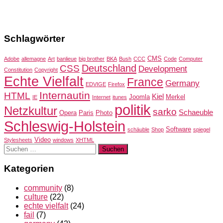
Schlagwörter
CMS
Adobe
allemagne
Art
banlieue
big brother
BKA
Bush
CCC
Code
Computer
Deutschland
CSS
Development
Constitution
Copyright
Echte Vielfalt
France
Germany
EDVIGE
Firefox
Internautin
HTML
Kiel
Joomla
Merkel
IE
Internet
itunes
politik
Netzkultur
sarko
Schaeuble
Opera
Paris
Photo
Schleswig-Holstein
Software
schäuble
Shop
spiegel
Video
Stylesheets
windows
XHTML
Suchen
nach:
Kategorien
community
(8)
culture
(22)
echte vielfalt
(24)
fail
(7)