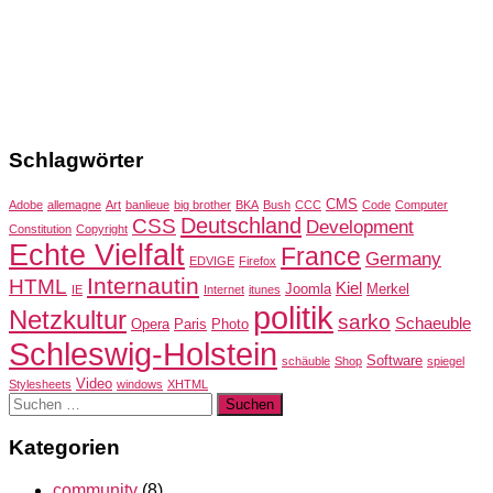
Schlagwörter
CMS
Adobe
allemagne
Art
banlieue
big brother
BKA
Bush
CCC
Code
Computer
Deutschland
CSS
Development
Constitution
Copyright
Echte Vielfalt
France
Germany
EDVIGE
Firefox
Internautin
HTML
Kiel
Joomla
Merkel
IE
Internet
itunes
politik
Netzkultur
sarko
Schaeuble
Opera
Paris
Photo
Schleswig-Holstein
Software
schäuble
Shop
spiegel
Video
Stylesheets
windows
XHTML
Suchen
nach:
Kategorien
community
(8)