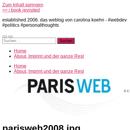
Zum Inhalt springen
>> i book revisited
established 2006. das weblog von carolina koehn - #webdev
#politics #personalthoughts
Mobile-
Suchfeld
Suchen
Menü
ein-/ausblenden
nach:
ein-/ausblenden
Home
About, Imprint und der ganze Rest
Home
About, Imprint und der ganze Rest
parisweb2008.jpg