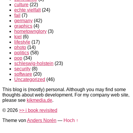
culture
(22)
echte vielfalt
(24)
fail
(7)
germany
(42)
graphics
(4)
hometownglory
(3)
kiel
(6)
lifestyle
(17)
photo
(14)
politics
(58)
pop
(34)
schleswig-holstein
(23)
security
(8)
software
(20)
Uncategorized
(46)
This blog is (mostly) personal. Although you may find some
thoughts about web development. For my company web site,
please see
kikmedia.de
.
© 2026
>> i book revisited
Theme von
Anders Norén
—
Hoch ↑