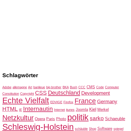
Schlagwörter
CMS
Adobe
allemagne
Art
banlieue
big brother
BKA
Bush
CCC
Code
Computer
Deutschland
CSS
Development
Constitution
Copyright
Echte Vielfalt
France
Germany
EDVIGE
Firefox
Internautin
HTML
Kiel
Joomla
Merkel
IE
Internet
itunes
politik
Netzkultur
sarko
Schaeuble
Opera
Paris
Photo
Schleswig-Holstein
Software
schäuble
Shop
spiegel