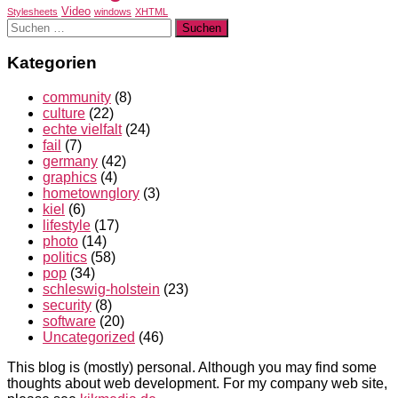
Video
Stylesheets
windows
XHTML
Suchen
nach:
Kategorien
community
(8)
culture
(22)
echte vielfalt
(24)
fail
(7)
germany
(42)
graphics
(4)
hometownglory
(3)
kiel
(6)
lifestyle
(17)
photo
(14)
politics
(58)
pop
(34)
schleswig-holstein
(23)
security
(8)
software
(20)
Uncategorized
(46)
This blog is (mostly) personal. Although you may find some
thoughts about web development. For my company web site,