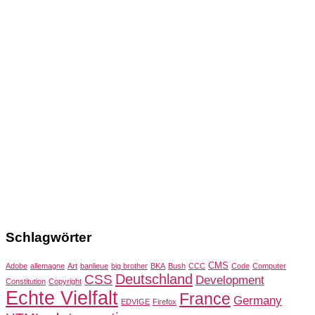
Schlagwörter
CMS
Adobe
allemagne
Art
banlieue
big brother
BKA
Bush
CCC
Code
Computer
Deutschland
CSS
Development
Constitution
Copyright
Echte Vielfalt
France
Germany
EDVIGE
Firefox