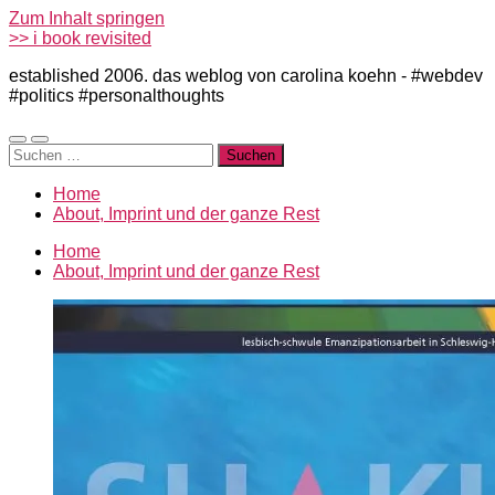
Zum Inhalt springen
>> i book revisited
established 2006. das weblog von carolina koehn - #webdev
#politics #personalthoughts
Mobile-
Suchfeld
Suchen
Menü
ein-/ausblenden
nach:
ein-/ausblenden
Home
About, Imprint und der ganze Rest
Home
About, Imprint und der ganze Rest