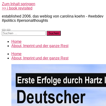
Zum Inhalt springen
>> i book revisited
established 2006. das weblog von carolina koehn - #webdev
#politics #personalthoughts
Mobile-
Suchfeld
Suchen
Menü
ein-/ausblenden
nach:
ein-/ausblenden
Home
About, Imprint und der ganze Rest
Home
About, Imprint und der ganze Rest