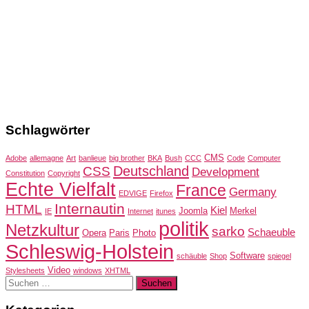
Schlagwörter
CMS
Adobe
allemagne
Art
banlieue
big brother
BKA
Bush
CCC
Code
Computer
Deutschland
CSS
Development
Constitution
Copyright
Echte Vielfalt
France
Germany
EDVIGE
Firefox
Internautin
HTML
Kiel
Joomla
Merkel
IE
Internet
itunes
politik
Netzkultur
sarko
Schaeuble
Opera
Paris
Photo
Schleswig-Holstein
Software
schäuble
Shop
spiegel
Video
Stylesheets
windows
XHTML
Suchen
nach: