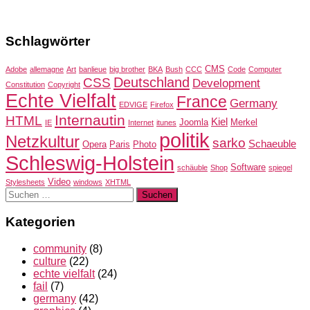
Schlagwörter
CMS
Adobe
allemagne
Art
banlieue
big brother
BKA
Bush
CCC
Code
Computer
Deutschland
CSS
Development
Constitution
Copyright
Echte Vielfalt
France
Germany
EDVIGE
Firefox
Internautin
HTML
Kiel
Joomla
Merkel
IE
Internet
itunes
politik
Netzkultur
sarko
Schaeuble
Opera
Paris
Photo
Schleswig-Holstein
Software
schäuble
Shop
spiegel
Video
Stylesheets
windows
XHTML
Suchen
nach:
Kategorien
community
(8)
culture
(22)
echte vielfalt
(24)
fail
(7)
germany
(42)