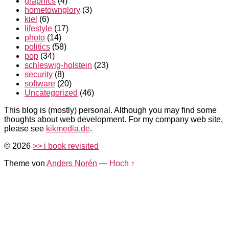
graphics
(4)
hometownglory
(3)
kiel
(6)
lifestyle
(17)
photo
(14)
politics
(58)
pop
(34)
schleswig-holstein
(23)
security
(8)
software
(20)
Uncategorized
(46)
This blog is (mostly) personal. Although you may find some
thoughts about web development. For my company web site,
please see
kikmedia.de
.
© 2026
>> i book revisited
Theme von
Anders Norén
—
Hoch ↑