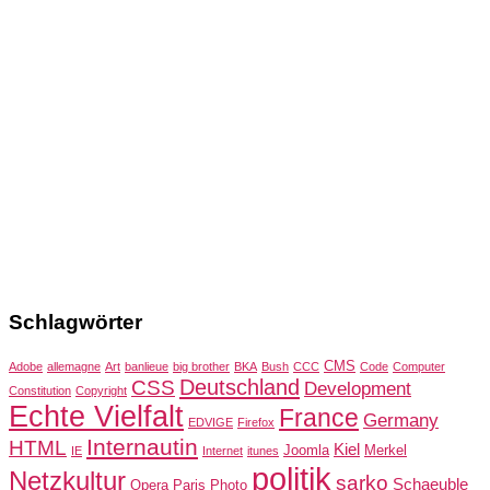
Schlagwörter
CMS
Adobe
allemagne
Art
banlieue
big brother
BKA
Bush
CCC
Code
Computer
Deutschland
CSS
Development
Constitution
Copyright
Echte Vielfalt
France
Germany
EDVIGE
Firefox
Internautin
HTML
Kiel
Joomla
Merkel
IE
Internet
itunes
politik
Netzkultur
sarko
Schaeuble
Opera
Paris
Photo