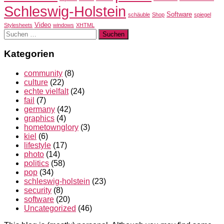
Schleswig-Holstein
Software
schäuble
Shop
spiegel
Video
Stylesheets
windows
XHTML
Suchen
nach:
Kategorien
community
(8)
culture
(22)
echte vielfalt
(24)
fail
(7)
germany
(42)
graphics
(4)
hometownglory
(3)
kiel
(6)
lifestyle
(17)
photo
(14)
politics
(58)
pop
(34)
schleswig-holstein
(23)
security
(8)
software
(20)
Uncategorized
(46)