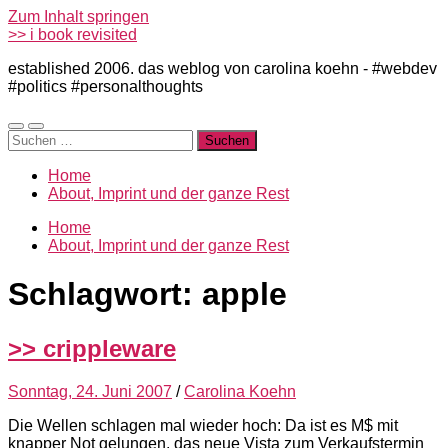
Zum Inhalt springen
>> i book revisited
established 2006. das weblog von carolina koehn - #webdev
#politics #personalthoughts
Mobile-
Suchfeld
Suchen
Menü
ein-/ausblenden
nach:
ein-/ausblenden
Home
About, Imprint und der ganze Rest
Home
About, Imprint und der ganze Rest
Schlagwort:
apple
>> crippleware
Sonntag, 24. Juni 2007
/
Carolina Koehn
Die Wellen schlagen mal wieder hoch: Da ist es M$ mit
knapper Not gelungen, das neue Vista zum Verkaufstermin