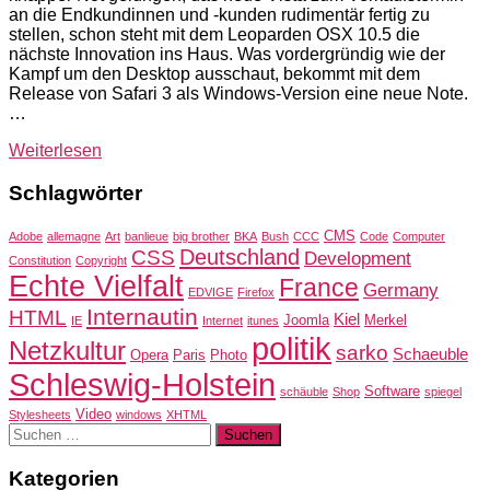
an die Endkundinnen und -kunden rudimentär fertig zu
stellen, schon steht mit dem Leoparden OSX 10.5 die
nächste Innovation ins Haus. Was vordergründig wie der
Kampf um den Desktop ausschaut, bekommt mit dem
Release von Safari 3 als Windows-Version eine neue Note.
…
Weiterlesen
Schlagwörter
CMS
Adobe
allemagne
Art
banlieue
big brother
BKA
Bush
CCC
Code
Computer
Deutschland
CSS
Development
Constitution
Copyright
Echte Vielfalt
France
Germany
EDVIGE
Firefox
Internautin
HTML
Kiel
Joomla
Merkel
IE
Internet
itunes
politik
Netzkultur
sarko
Schaeuble
Opera
Paris
Photo
Schleswig-Holstein
Software
schäuble
Shop
spiegel
Video
Stylesheets
windows
XHTML
Suchen
nach:
Kategorien