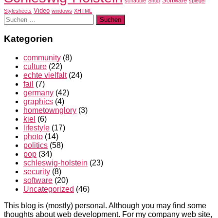
Software
schäuble
Shop
spiegel
Video
Stylesheets
windows
XHTML
Suchen
nach:
Kategorien
community
(8)
culture
(22)
echte vielfalt
(24)
fail
(7)
germany
(42)
graphics
(4)
hometownglory
(3)
kiel
(6)
lifestyle
(17)
photo
(14)
politics
(58)
pop
(34)
schleswig-holstein
(23)
security
(8)
software
(20)
Uncategorized
(46)
This blog is (mostly) personal. Although you may find some
thoughts about web development. For my company web site,