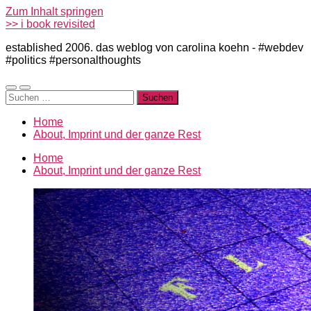
Zum Inhalt springen
>> i book revisited
established 2006. das weblog von carolina koehn - #webdev
#politics #personalthoughts
Mobile-
Suchfeld
Suchen
Menü
ein-/ausblenden
nach:
ein-/ausblenden
Home
About, Imprint und der ganze Rest
Home
About, Imprint und der ganze Rest