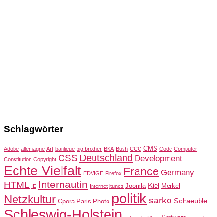
Schlagwörter
CMS
Adobe
allemagne
Art
banlieue
big brother
BKA
Bush
CCC
Code
Computer
Deutschland
CSS
Development
Constitution
Copyright
Echte Vielfalt
France
Germany
EDVIGE
Firefox
Internautin
HTML
Kiel
Joomla
Merkel
IE
Internet
itunes
politik
Netzkultur
sarko
Schaeuble
Opera
Paris
Photo
Schleswig-Holstein