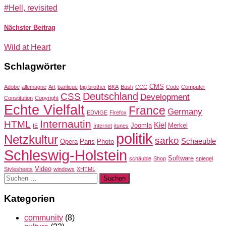
#Hell, revisited
Nächster Beitrag
Wild at Heart
Schlagwörter
CMS
Adobe
allemagne
Art
banlieue
big brother
BKA
Bush
CCC
Code
Computer
Deutschland
CSS
Development
Constitution
Copyright
Echte Vielfalt
France
Germany
EDVIGE
Firefox
Internautin
HTML
Kiel
Joomla
Merkel
IE
Internet
itunes
politik
Netzkultur
sarko
Schaeuble
Opera
Paris
Photo
Schleswig-Holstein
Software
schäuble
Shop
spiegel
Video
Stylesheets
windows
XHTML
Suchen
nach:
Kategorien
community
(8)