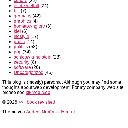
culture
(22)
echte vielfalt
(24)
fail
(7)
germany
(42)
graphics
(4)
hometownglory
(3)
kiel
(6)
lifestyle
(17)
photo
(14)
politics
(58)
pop
(34)
schleswig-holstein
(23)
security
(8)
software
(20)
Uncategorized
(46)
This blog is (mostly) personal. Although you may find some
thoughts about web development. For my company web site,
please see
kikmedia.de
.
© 2026
>> i book revisited
Theme von
Anders Norén
—
Hoch ↑