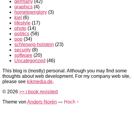
germany
(42)
graphics
(4)
hometownglory
(3)
kiel
(6)
lifestyle
(17)
photo
(14)
politics
(58)
pop
(34)
schleswig-holstein
(23)
security
(8)
software
(20)
Uncategorized
(46)
This blog is (mostly) personal. Although you may find some
thoughts about web development. For my company web site,
please see
kikmedia.de
.
© 2026
>> i book revisited
Theme von
Anders Norén
—
Hoch ↑