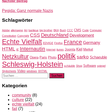
Nächster Beitrag
Pegida: Ganz normale Nazis
Schlagwörter
CMS
Adobe
allemagne
Art
banlieue
big brother
BKA
Bush
CCC
Code
Computer
Deutschland
CSS
Development
Constitution
Copyright
Echte Vielfalt
France
Germany
EDVIGE
Firefox
Internautin
HTML
Kiel
Joomla
Merkel
IE
Internet
itunes
politik
Netzkultur
sarko
Schaeuble
Opera
Paris
Photo
Schleswig-Holstein
Software
schäuble
Shop
spiegel
Video
Stylesheets
windows
XHTML
Suchen
nach:
Kategorien
community
(8)
culture
(22)
echte vielfalt
(24)
fail
(7)