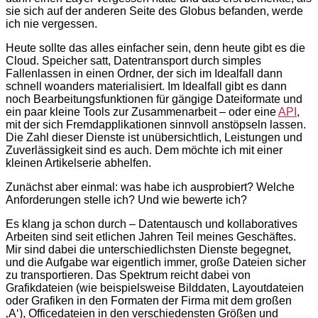
sie sich auf der anderen Seite des Globus befanden, werde
ich nie vergessen.
Heute sollte das alles einfacher sein, denn heute gibt es die
Cloud. Speicher satt, Datentransport durch simples
Fallenlassen in einen Ordner, der sich im Idealfall dann
schnell woanders materialisiert. Im Idealfall gibt es dann
noch Bearbeitungsfunktionen für gängige Dateiformate und
ein paar kleine Tools zur Zusammenarbeit – oder eine
API
,
mit der sich Fremdapplikationen sinnvoll anstöpseln lassen.
Die Zahl dieser Dienste ist unübersichtlich, Leistungen und
Zuverlässigkeit sind es auch. Dem möchte ich mit einer
kleinen Artikelserie abhelfen.
Zunächst aber einmal: was habe ich ausprobiert? Welche
Anforderungen stelle ich? Und wie bewerte ich?
Es klang ja schon durch – Datentausch und kollaboratives
Arbeiten sind seit etlichen Jahren Teil meines Geschäftes.
Mir sind dabei die unterschiedlichsten Dienste begegnet,
und die Aufgabe war eigentlich immer, große Dateien sicher
zu transportieren. Das Spektrum reicht dabei von
Grafikdateien (wie beispielsweise Bilddaten, Layoutdateien
oder Grafiken in den Formaten der Firma mit dem großen
‚A‘), Officedateien in den verschiedensten Größen und