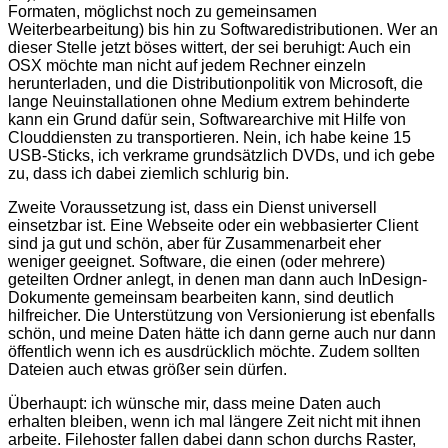
Formaten, möglichst noch zu gemeinsamen
Weiterbearbeitung) bis hin zu Softwaredistributionen. Wer an
dieser Stelle jetzt böses wittert, der sei beruhigt: Auch ein
OSX möchte man nicht auf jedem Rechner einzeln
herunterladen, und die Distributionpolitik von Microsoft, die
lange Neuinstallationen ohne Medium extrem behinderte
kann ein Grund dafür sein, Softwarearchive mit Hilfe von
Clouddiensten zu transportieren. Nein, ich habe keine 15
USB-Sticks, ich verkrame grundsätzlich DVDs, und ich gebe
zu, dass ich dabei ziemlich schlurig bin.
Zweite Voraussetzung ist, dass ein Dienst universell
einsetzbar ist. Eine Webseite oder ein webbasierter Client
sind ja gut und schön, aber für Zusammenarbeit eher
weniger geeignet. Software, die einen (oder mehrere)
geteilten Ordner anlegt, in denen man dann auch InDesign-
Dokumente gemeinsam bearbeiten kann, sind deutlich
hilfreicher. Die Unterstützung von Versionierung ist ebenfalls
schön, und meine Daten hätte ich dann gerne auch nur dann
öffentlich wenn ich es ausdrücklich möchte. Zudem sollten
Dateien auch etwas größer sein dürfen.
Überhaupt: ich wünsche mir, dass meine Daten auch
erhalten bleiben, wenn ich mal längere Zeit nicht mit ihnen
arbeite. Filehoster fallen dabei dann schon durchs Raster,