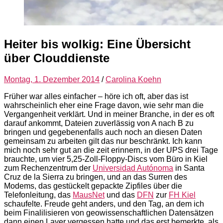
Heiter bis wolkig: Eine Übersicht
über Clouddienste
Montag, 1. Dezember 2014
/
Carolina Koehn
Früher war alles einfacher – höre ich oft, aber das ist
wahrscheinlich eher eine Frage davon, wie sehr man die
Vergangenheit verklärt. Und in meiner Branche, in der es oft
darauf ankommt, Dateien zuverlässig von A nach B zu
bringen und gegebenenfalls auch noch an diesen Daten
gemeinsam zu arbeiten gilt das nur beschränkt. Ich kann
mich noch sehr gut an die zeit erinnern, in der UPS drei Tage
brauchte, um vier 5,25-Zoll-Floppy-Discs vom Büro in Kiel
zum Rechenzentrum der
Universidad Autónoma
in Santa
Cruz de la Sierra zu bringen, und an das Surren des
Modems, das gestückelt gepackte Zipfiles über die
Telefonleitung, das
MausNet
und das
DFN
zur
FH Kiel
schaufelte. Freude geht anders, und den Tag, an dem ich
beim Finalilisieren von geowissenschaftlichen Datensätzen
dann einen Layer vergessen hatte und das erst bemerkte, als