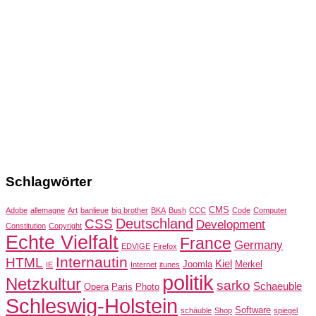
Schlagwörter
CMS
Adobe
allemagne
Art
banlieue
big brother
BKA
Bush
CCC
Code
Computer
Deutschland
CSS
Development
Constitution
Copyright
Echte Vielfalt
France
Germany
EDVIGE
Firefox
Internautin
HTML
Kiel
Joomla
Merkel
IE
Internet
itunes
politik
Netzkultur
sarko
Schaeuble
Opera
Paris
Photo
Schleswig-Holstein
Software
schäuble
Shop
spiegel