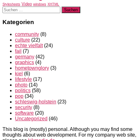
Video
Stylesheets
windows
XHTML
Suchen
nach:
Kategorien
community
(8)
culture
(22)
echte vielfalt
(24)
fail
(7)
germany
(42)
graphics
(4)
hometownglory
(3)
kiel
(6)
lifestyle
(17)
photo
(14)
politics
(58)
pop
(34)
schleswig-holstein
(23)
security
(8)
software
(20)
Uncategorized
(46)
This blog is (mostly) personal. Although you may find some
thoughts about web development. For my company web site,