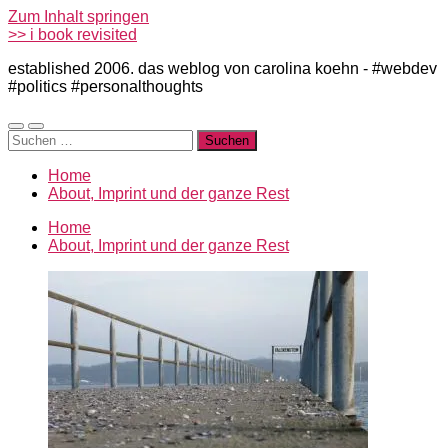
Zum Inhalt springen
>> i book revisited
established 2006. das weblog von carolina koehn - #webdev
#politics #personalthoughts
Mobile-
Suchfeld
Suchen
Menü
ein-/ausblenden
nach:
ein-/ausblenden
Home
About, Imprint und der ganze Rest
Home
About, Imprint und der ganze Rest