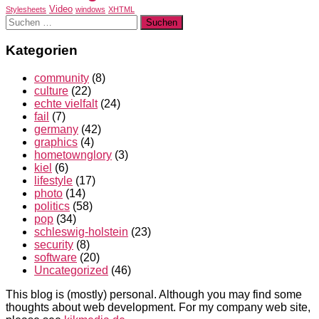
Video
Stylesheets
windows
XHTML
Suchen
nach:
Kategorien
community
(8)
culture
(22)
echte vielfalt
(24)
fail
(7)
germany
(42)
graphics
(4)
hometownglory
(3)
kiel
(6)
lifestyle
(17)
photo
(14)
politics
(58)
pop
(34)
schleswig-holstein
(23)
security
(8)
software
(20)
Uncategorized
(46)
This blog is (mostly) personal. Although you may find some
thoughts about web development. For my company web site,