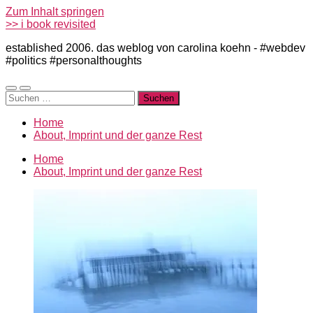
Zum Inhalt springen
>> i book revisited
established 2006. das weblog von carolina koehn - #webdev
#politics #personalthoughts
Mobile-
Suchfeld
Suchen
Menü
ein-/ausblenden
nach:
ein-/ausblenden
Home
About, Imprint und der ganze Rest
Home
About, Imprint und der ganze Rest