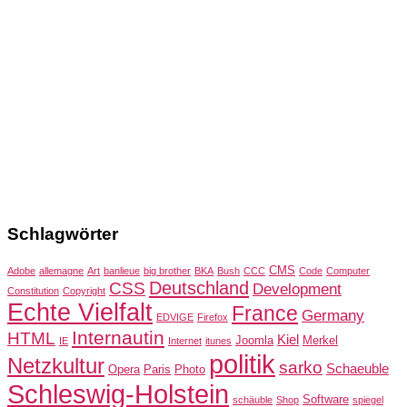
Schlagwörter
CMS
Adobe
allemagne
Art
banlieue
big brother
BKA
Bush
CCC
Code
Computer
Deutschland
CSS
Development
Constitution
Copyright
Echte Vielfalt
France
Germany
EDVIGE
Firefox
Internautin
HTML
Kiel
Joomla
Merkel
IE
Internet
itunes
politik
Netzkultur
sarko
Schaeuble
Opera
Paris
Photo
Schleswig-Holstein
Software
schäuble
Shop
spiegel